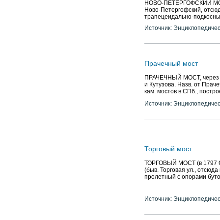
НОВО-ПЕТЕРГОФСКИЙ МОСТ,
Ново-Петергофский, отсюда
трапецеидально-подкосный
Источник: Энциклопедичес
Прачечный мост
ПРАЧЕЧНЫЙ МОСТ, через р.
и Кутузова. Назв. от Прач
кам. мостов в СПб., построе
Источник: Энциклопедичес
Торговый мост
ТОРГОВЫЙ МОСТ (в 1797 Ср
(быв. Торговая ул., отсюда
пролетный с опорами буто
Источник: Энциклопедичес