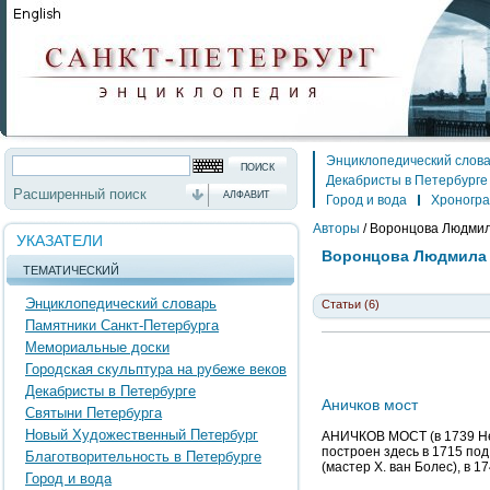
Энциклопедический слов
Декабристы в Петербурге
Расширенный поиск
АЛФАВИТ
Город и вода
Хроногр
Авторы
/
Воронцова Людми
УКАЗАТЕЛИ
Воронцова Людмила
ТЕМАТИЧЕСКИЙ
Энциклопедический словарь
Статьи (6)
Памятники Санкт-Петербурга
Мемориальные доски
Городская скульптура на рубеже веков
Декабристы в Петербурге
Аничков мост
Святыни Петербурга
Новый Художественный Петербург
АНИЧКОВ МОСТ (в 1739 Нев
построен здесь в 1715 под
Благотворительность в Петербурге
(мастер X. ван Болес), в 1
Город и вода