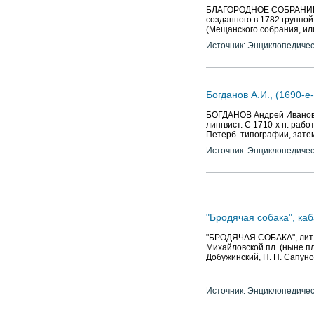
БЛАГОРОДНОЕ СОБРАНИЕ, о
созданного в 1782 группой
(Мещанского собрания, ил
Источник: Энциклопедичес
Богданов А.И., (1690-е
БОГДАНОВ Андрей Иванович 
лингвист. С 1710-х гг. раб
Петерб. типографии, зате
Источник: Энциклопедичес
"Бродячая собака", ка
"БРОДЯЧАЯ СОБАКА", лит.-а
Михайловской пл. (ныне пл.
Добужинский, Н. Н. Сапунов
Источник: Энциклопедичес