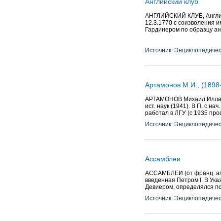
Английский клуб
АНГЛИЙСКИЙ КЛУБ, Английс
12.3.1770 с соизволения и
Гардинером по образцу анг
Источник: Энциклопедичес
Артамонов М.И., (1898
АРТАМОНОВ Михаил Илларио
ист. наук (1941). В П. с н
работал в ЛГУ (с 1935 проф
Источник: Энциклопедичес
Ассамблеи
АССАМБЛЕИ (от франц. as
введенная Петром I. В Ука
Девиером, определялся п
Источник: Энциклопедичес