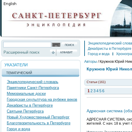
Энциклопедический слов
Декабристы в Петербурге
Расширенный поиск
АЛФАВИТ
Город и вода
Хроногр
Авторы
/
Кружнов Юрий Ник
УКАЗАТЕЛИ
Кружнов Юрий Нико
ТЕМАТИЧЕСКИЙ
Энциклопедический словарь
Статьи (161)
Памятники Санкт-Петербурга
1
2
3
4
5
6
Мемориальные доски
Городская скульптура на рубеже веков
Декабристы в Петербурге
Адресная система (обз
Святыни Петербурга
Новый Художественный Петербург
АДРЕСНАЯ СИСТЕМА, систем
Благотворительность в Петербурге
жителей. С нач. 18 в. уче
Город и вода