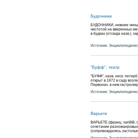
Будочники
БУДОЧНИКИ, нижние чины го
чистотой на вверенных им
в будках (отсюда назв.),
Источник: Энциклопедичес
"Буфф", театр
"БУФФ", назв. неск. петерб.
открыт в 1872 в саду возл
Первонач. в нем гастроли
Источник: Энциклопедичес
Варьете
BAPЬETE (франц. variйtй, о
сочетании разножанровых
(сопровождались застольем