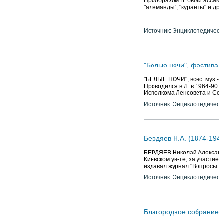
Прообразом Б. были ассам
"алеманды", "куранты" и д
Источник: Энциклопедичес
"Белые ночи", фестива
"БЕЛЫЕ НОЧИ", всес. муз.-
Проводился в Л. в 1964-90
Исполкома Ленсовета и Со
Источник: Энциклопедичес
Бердяев Н.А. (1874-19
БЕРДЯЕВ Николай Александ
Киевском ун-те, за участие
издавал журнал "Вопросы 
Источник: Энциклопедичес
Благородное собрание