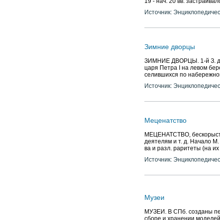
19 - нач. 20 вв. застраива
Источник: Энциклопедичес
Зимние дворцы
ЗИМНИЕ ДВОРЦЫ. 1-й З. д. 
царя Петра I на левом бе
селившихся по набережно
Источник: Энциклопедичес
Меценатство
МЕЦЕНАТСТВО, бескорыстно
деятелям и т. д. Начало М
ва и разл. раритеты (на их
Источник: Энциклопедичес
Музеи
МУЗЕИ. В СПб. созданы пер
сборе и хранении моделей 