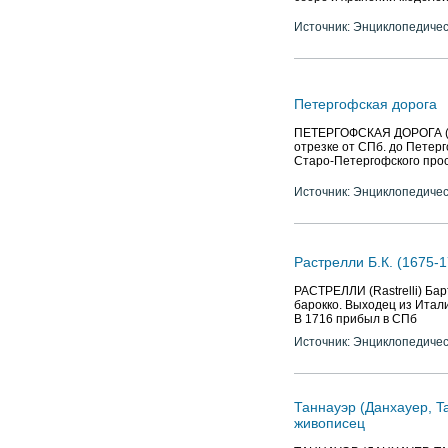
Источник: Энциклопедичес
Петергофская дорога
ПЕТЕРГОФСКАЯ ДОРОГА (Пет
отрезке от СПб. до Петерг
Старо-Петергофского прос
Источник: Энциклопедичес
Растрелли Б.К. (1675-1
РАСТРЕЛЛИ (Rastrelli) Бар
барокко. Выходец из Итали
В 1716 прибыл в СПб
Источник: Энциклопедичес
Таннауэр (Данхауер, T
живописец