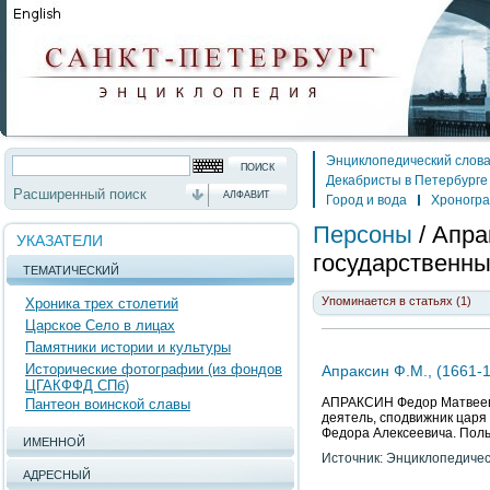
Энциклопедический слов
Декабристы в Петербурге
Расширенный поиск
АЛФАВИТ
Город и вода
Хроногр
Персоны
/
Апра
УКАЗАТЕЛИ
государственны
ТЕМАТИЧЕСКИЙ
Упоминается в статьях (1)
Хроника трех столетий
Царское Село в лицах
Памятники истории и культуры
Исторические фотографии (из фондов
Апраксин Ф.М., (1661-
ЦГАКФФД СПб)
АПРАКСИН Федор Матвеевич 
Пантеон воинской славы
деятель, сподвижник царя 
Федора Алексеевича. Поль
ИМЕННОЙ
Источник: Энциклопедичес
АДРЕСНЫЙ