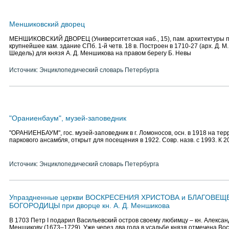
Меншиковский дворец
МЕНШИКОВСКИЙ ДВОРЕЦ (Университетская наб., 15), пам. архитектуры пе
крупнейшее кам. здание СПб. 1-й четв. 18 в. Построен в 1710-27 (арх. Д. М.
Шедель) для князя А. Д. Меншикова на правом берегу Б. Невы
Источник: Энциклопедический словарь Петербурга
"Ораниенбаум", музей-заповедник
"ОРАНИЕНБАУМ", гос. музей-заповедник в г. Ломоносов, осн. в 1918 на тер
паркового ансамбля, открыт для посещения в 1922. Совр. назв. с 1993. К 2
Источник: Энциклопедический словарь Петербурга
Упраздненные церкви ВОСКРЕСЕНИЯ ХРИСТОВА и БЛАГОВЕ
БОГОРОДИЦЫ при дворце кн. А. Д. Меншикова
В 1703 Петр I подарил Васильевский остров своему любимцу – кн. Алекса
Меншикову (1673–1729). Уже через два года в усадьбе князя отмечена Во