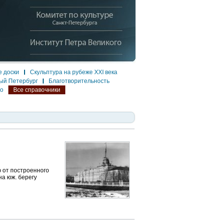
 доски
Скульптура на рубеже XXI века
ый Петербург
Благотворительность
ло
Все справочники
ю от построенного
на юж. берегу