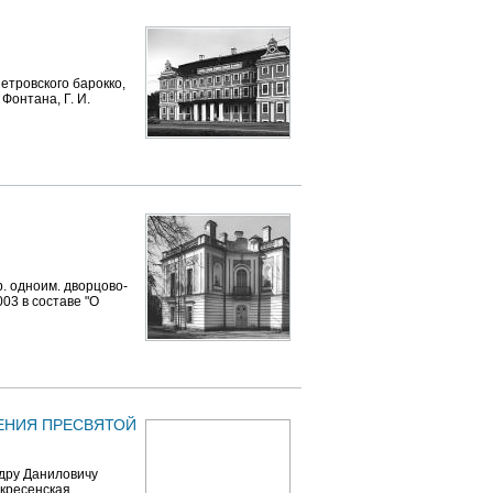
тровского барокко,
 Фонтана, Г. И.
р. одноим. дворцово-
003 в составе "О
ЩЕНИЯ ПРЕСВЯТОЙ
ндру Даниловичу
скресенская