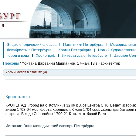
Энциклопедический словарь
Памятники Петербурга
Мемориальные
Декабристы в Петербурге
Храмы Петербурга
Новый Художественн
Город и вода
Хронограф
Литература о Петербурге
Царское Се
Персоны
/
Фонтана Джованни Мариа
(кон. 17-нач. 18 в.) архитектор
Упоминается в статьях (4)
Кронштадт, г.
КРОНШТАДТ, город на о. Котлин, в 32 км к З. от центра СПб. Ведет истори
зимой 1703-04 мор. форта Кроншлот. К маю 1704 сооружены две батареи 
острова. В ходе Сев. войны 1700-21 К. стал гл. базой Балт
Источник: Энциклопедический словарь Петербурга