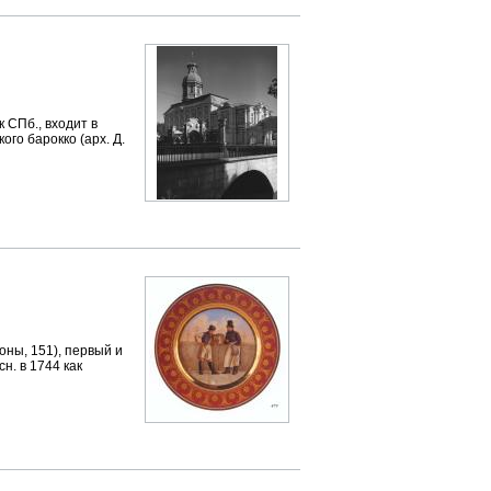
Пб., входит в
го барокко (арх. Д.
ы, 151), первый и
н. в 1744 как