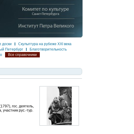
 доски
Скульптура на рубеже XXI века
ый Петербург
Благотворительность
ло
Все справочники
797), гос. деятель,
, участник рус.-тур.