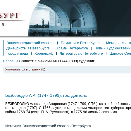
Энциклопедический словарь
Памятники Петербурга
Мемориальные
Декабристы в Петербурге
Храмы Петербурга
Новый Художественн
Город и вода
Хронограф
Литература о Петербурге
Царское Се
Персоны
/
Рашетт Жан-Доминик
(1744-1809) художник
Упоминается в статьях (8)
Безбородко А.А. (1747-1799), гос. деятель
БЕЗБОРОДКО Александр Андреевич (1747-1799, СПб.), светлейший князь (1
гос. канцлер (1797). С 1765 служил в канцелярии малорос. ген.-губернатора
войны 1768-74 (секр. П. А. Румянцева), в 1775-96 личный секр. имп
Источник: Энциклопедический словарь Петербурга