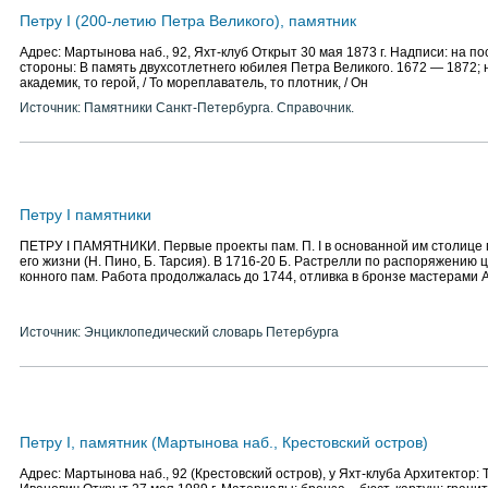
Петру I (200-летию Петра Великого), памятник
Адрес: Мартынова наб., 92, Яхт-клуб Открыт 30 мая 1873 г. Надписи: на п
стороны: В память двухсотлетнего юбилея Петра Великого. 1672 — 1872; н
академик, то герой, / То мореплаватель, то плотник, / Он
Источник: Памятники Санкт-Петербурга. Справочник.
Петру I памятники
ПЕТРУ I ПАМЯТНИКИ. Первые проекты пам. П. I в основанной им столице
его жизни (Н. Пино, Б. Тарсия). В 1716-20 Б. Растрелли по распоряжению 
конного пам. Работа продолжалась до 1744, отливка в бронзе мастерами 
Источник: Энциклопедический словарь Петербурга
Петру I, памятник (Мартынова наб., Крестовский остров)
Адрес: Мартынова наб., 92 (Крестовский остров), у Яхт-клуба Архитектор: