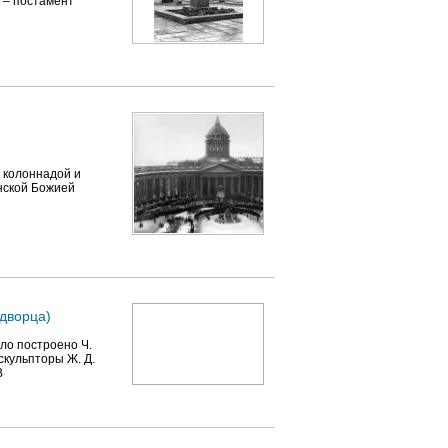
т – постамент
 колоннадой и
нской Божией
дворца)
ло построено Ч.
скульпторы Ж. Д.
В