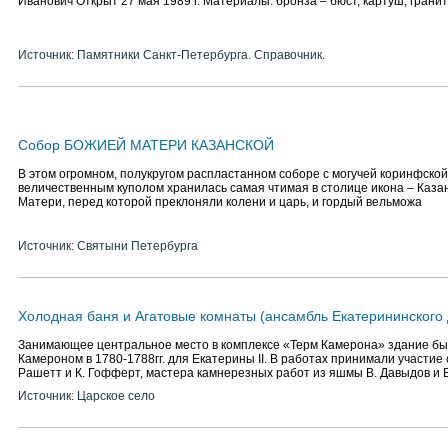
Иванович Открыт 27 мая 1989 г. Материалы: бронза – бюст, картуш; грани
Источник: Памятники Санкт-Петербурга. Справочник.
Собор БОЖИЕЙ МАТЕРИ КАЗАНСКОЙ
В этом огромном, полукругом распластанном соборе с могучей коринфской
величественным куполом хранилась самая чтимая в столице икона – Каза
Матери, перед которой преклоняли колени и царь, и гордый вельможа
Источник: Святыни Петербурга
Холодная баня и Агатовые комнаты (ансамбль Екатерининского 
Занимающее центральное место в комплексе «Терм Камерона» здание бы
Камероном в 1780-1788гг. для Екатерины II. В работах принимали участие 
Рашетт и К. Гофферт, мастера камнерезных работ из яшмы В. Давыдов и 
Источник: Царское село