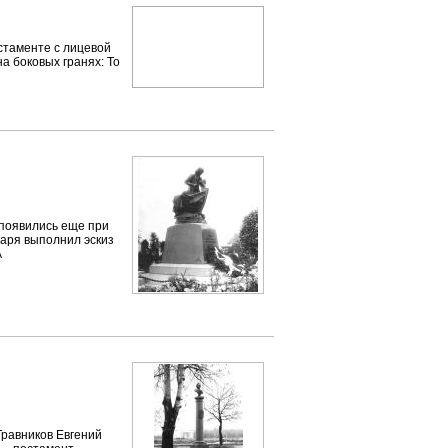
остаменте с лицевой
а боковых гранях: То
 появились еще при
царя выполнил эскиз
А
 Травников Евгений