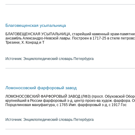
Благовещенская усыпальница
БЛАГОВЕЩЕНСКАЯ УСЫПАЛЬНИЦА, старейший каменный храм-памятник С
ансамбль Александро-Невской лавры. Построен в 1717-25 в стиле петровско
Трезини, Х. Конрад и Т
Источник: Энциклопедический словарь Петербурга
Ломоносовский фарфоровый завод
ЛОМОНОСОВСКИЙ ФАРФОРОВЫЙ ЗАВОД (ЛФЗ) (просп. Обуховской Оборон
крупнейший в России фарфоровый з-д, центр произ-ва худож. фарфора. Ос
Порцелиновая мануфактура, с 1765 Имп. фарфоровый з-д, с 1917 Гос
Источник: Энциклопедический словарь Петербурга