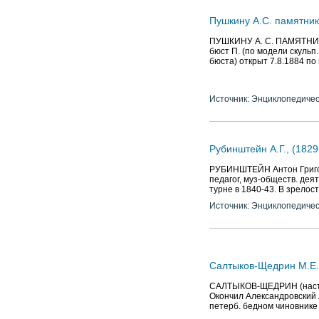
Пушкину А.С. памятни
ПУШКИНУ А. С. ПАМЯТНИКИ.
бюст П. (по модели скульп.
бюста) открыт 7.8.1884 по 
Источник: Энциклопедичес
Рубинштейн А.Г., (1829
РУБИНШТЕЙН Антон Григорь
педагог, муз-обществ. дея
турне в 1840-43. В зрело
Источник: Энциклопедичес
Салтыков-Щедрин М.Е. 
САЛТЫКОВ-ЩЕДРИН (наст. ф
Окончил Александровский л
петерб. бедном чиновнике 