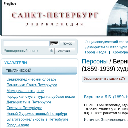
Энциклопедический слов
Декабристы в Петербурге
Расширенный поиск
АЛФАВИТ
Город и вода
Хроногр
Персоны
/
Берн
УКАЗАТЕЛИ
(1859-1939) ху
ТЕМАТИЧЕСКИЙ
Упоминается в статьях (17)
Энциклопедический словарь
Памятники Санкт-Петербурга
Мемориальные доски
Городская скульптура на рубеже веков
Бернштам Л.Б. (1859-19
Декабристы в Петербурге
БЕРНШТАМ Леопольд Адольф
Святыни Петербурга
1872-85. Учился у Д. И. И
83). С 1885 работал в Па
Новый Художественный Петербург
Благотворительность в Петербурге
Источник: Энциклопедичес
Город и вода