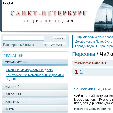
Энциклопедический слов
Декабристы в Петербурге
Расширенный поиск
АЛФАВИТ
Город и вода
Хроногр
Персоны
/
Чайк
УКАЗАТЕЛИ
ТЕМАТИЧЕСКИЙ
Упоминается в статьях (4)
Именные мемориальные доски
1
2
Тематические мемориальные доски и
надписи
ИМЕННОЙ
Чайковский П.И., (1840
АДРЕСНЫЙ
ЧАЙКОВСКИЙ Петр Ильич (18
Моск. отделения Русского
ИЗОБРАЖЕНИЯ
иск-в, поч. д-р Кембриджск
Источник: Энциклопедичес
КАРТЫ