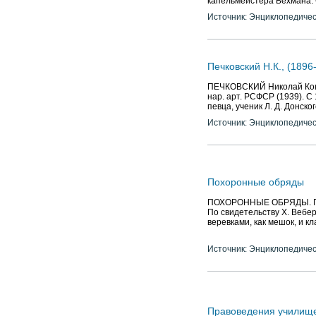
камерный певец и педагог.
капельмейстера Бехмана. 
Источник: Энциклопедичес
Печковский Н.К., (1896
ПЕЧКОВСКИЙ Николай Конст
нар. арт. РСФСР (1939). С
певца, ученик Л. Д. Донско
Источник: Энциклопедичес
Похоронные обряды
ПОХОРОННЫЕ ОБРЯДЫ. Пог
По свидетельству Х. Вебер
веревками, как мешок, и к
Источник: Энциклопедичес