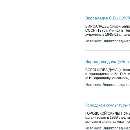
Вирсаладзе С.Б., (1908/
ВИРСАЛАДЗЕ Симон Багратов
СССР (1976). Учился в Тбил
художник, в 1945-62 гл. ху
Источник: Энциклопедичес
Воронцова дача («Нов
ВОРОНЦОВА ДАЧА («Новозна
в. принадлежала бр. П.М. и
М.И.Воронцову. Ансамбль,
Источник: Энциклопедичес
Городской скульптуры 
ГОРОДСКОЙ СКУЛЬПТУРЫ МУ
организован в 1939 с цел
монументально-декорат. со
Источник: Энциклопедичес