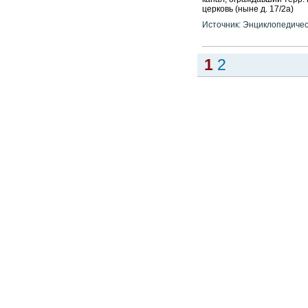
СОЛЯНОЙ ПЕРЕУЛОК, между у
канал, ограждавший терр.
церковь (ныне д. 17/2а)
Источник: Энциклопедичес
1
2