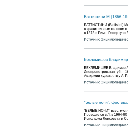
Баттистини М.(1856-19
БАТТИСТИНИ (Battistini) М
выразительным голосом с
в 1878 в Риме. Репертуар 
Источник: Энциклопедичес
Беклемишев Владимир А
БЕКЛЕМИШЕВ Владимир Але
Днепропетровская губ. – 19
Академии художеств у А. Р.
Источник: Энциклопедичес
"Белые ночи", фестива
"БЕЛЫЕ НОЧИ", всес. муз.-
Проводился в Л. в 1964-90
Исполкома Ленсовета и Со
Источник: Энциклопедичес