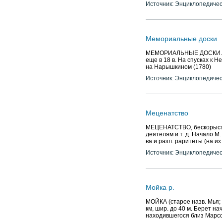
Окончил Драм. курсы Муз.-
Источник: Энциклопедичес
Мемориальные доски
МЕМОРИАЛЬНЫЕ ДОСКИ. Па
еще в 18 в. На спусках к 
на Нарышкином (1780)
Источник: Энциклопедичес
Меценатство
МЕЦЕНАТСТВО, бескорыстно
деятелям и т. д. Начало М
ва и разл. раритеты (на их
Источник: Энциклопедичес
Мойка р.
МОЙКА (старое назв. Мья; д
км, шир. до 40 м. Берет на