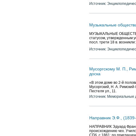
фасад монументального зда
Источник: Энциклопедичес
Музыкальные общества
МУЗЫКАЛЬНЫЕ ОБЩЕСТВА 
статусом, утвержденным у
посл. трети 18 в. возникли
Источник: Энциклопедичес
Мусоргскому М. П., Ри
доска
«В этом доме во 2-й полов
Мусоргский, Н. А. Римский-
Пестеля ул., 11.
Источник: Мемориальные д
Направник Э.Ф., (1839
НАПРАВНИК Эдуард Францев
происхождению чех. Учился