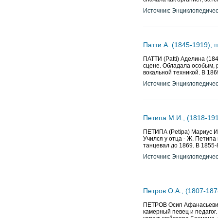
камерный певец, режиссер,
сначала как органист, зате
Источник: Энциклопедичес
Патти А. (1845-1919), 
ПАТТИ (Patti) Аделина (18
сцене. Обладала особым, р
вокальной техникой. В 18
Источник: Энциклопедичес
Петипа М.И., (1818-19
ПЕТИПА (Petipa) Мариус Ив
Учился у отца - Ж. Петипа
танцевал до 1869. В 1855
Источник: Энциклопедичес
Петров О.А., (1807-187
ПЕТРОВ Осип Афанасьевич 