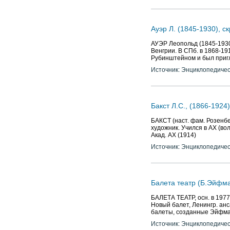
Ауэр Л. (1845-1930), с
АУЭР Леопольд (1845-1930)
Венгрии. В СПб. в 1868-19
Рубинштейном и был приг
Источник: Энциклопедичес
Бакст Л.С., (1866-1924
БАКСТ (наст. фам. Розенбе
художник. Учился в АХ (во
Акад. АХ (1914)
Источник: Энциклопедичес
Балета театр (Б.Эйфм
БАЛЕТА ТЕАТР, осн. в 1977
Новый балет, Ленингр. анса
балеты, созданные Эйфман
Источник: Энциклопедичес