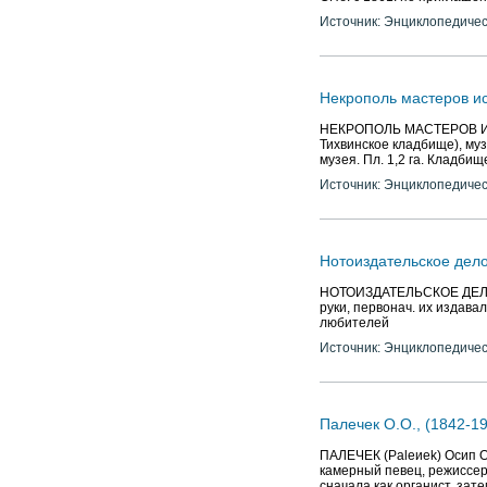
СПб. с 1861: по приглашен
Источник: Энциклопедичес
Некрополь мастеров ис
НЕКРОПОЛЬ МАСТЕРОВ ИСК
Тихвинское кладбище), муз
музея. Пл. 1,2 га. Кладби
Источник: Энциклопедичес
Нотоиздательское дел
НОТОИЗДАТЕЛЬСКОЕ ДЕЛО. 
руки, первонач. их издава
любителей
Источник: Энциклопедичес
Палечек О.О., (1842-19
ПАЛЕЧЕК (Paleиek) Осип Ос