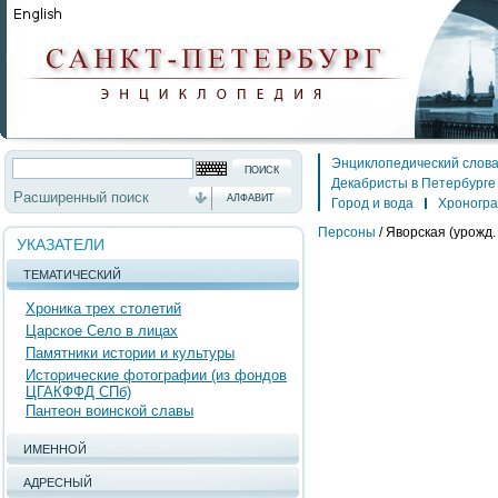
Энциклопедический слов
Декабристы в Петербурге
Расширенный поиск
АЛФАВИТ
Город и вода
Хроногр
Персоны
/
Яворская (урожд
УКАЗАТЕЛИ
ТЕМАТИЧЕСКИЙ
Хроника трех столетий
Царское Село в лицах
Памятники истории и культуры
Исторические фотографии (из фондов
ЦГАКФФД СПб)
Пантеон воинской славы
ИМЕННОЙ
АДРЕСНЫЙ