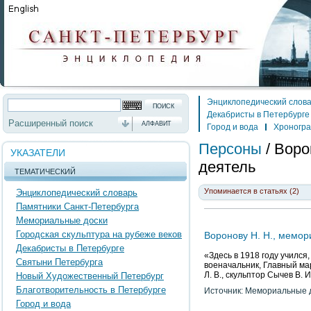
Энциклопедический слов
Декабристы в Петербурге
Расширенный поиск
АЛФАВИТ
Город и вода
Хроногр
Персоны
/
Воро
УКАЗАТЕЛИ
деятель
ТЕМАТИЧЕСКИЙ
Упоминается в статьях (2)
Энциклопедический словарь
Памятники Санкт-Петербурга
Мемориальные доски
Городская скульптура на рубеже веков
Воронову Н. Н., мемор
Декабристы в Петербурге
«Здесь в 1918 году училс
Святыни Петербурга
военачальник, Главный ма
Л. В., скульптор Сычев В. И
Новый Художественный Петербург
Благотворительность в Петербурге
Источник: Мемориальные д
Город и вода