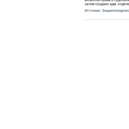
вопросов права и судопроиз
затем создано адм. отделе
Источник: Энциклопедичес