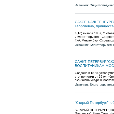
Источник: Энциклопедичес
САКСЕН-АЛЬТЕНБУРГСК
Георгиевна, принцесса
4(16) января 1857, С.-Пет
и благотворитель. Старшая
Г.-А. Мекленбург-Стрелицко
Источник: Благотворитель
САНКТ-ПЕТЕРБУРГС
ВОСПИТАНИКАМ МОС
Создано в 1870 (устав ут
уточнениями от 25 октябр
окончившим курс в Москов
Источник: Благотворитель
"Старый Петербург", о
"СТАРЫЙ ПЕТЕРБУРГ", науч
Павловска". В его Совет (пр