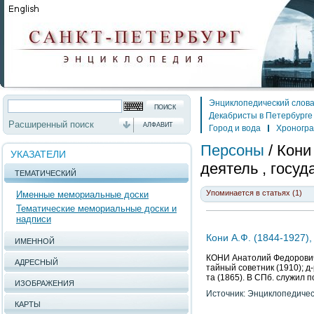
Энциклопедический слов
Декабристы в Петербурге
Расширенный поиск
АЛФАВИТ
Город и вода
Хроногр
Персоны
/
Кони
УКАЗАТЕЛИ
деятель , госуд
ТЕМАТИЧЕСКИЙ
Упоминается в статьях (1)
Именные мемориальные доски
Тематические мемориальные доски и
надписи
Кони А.Ф. (1844-1927),
ИМЕННОЙ
КОНИ Анатолий Федорович (1
АДРЕСНЫЙ
тайный советник (1910); д-
та (1865). В СПб. служил п
ИЗОБРАЖЕНИЯ
Источник: Энциклопедичес
КАРТЫ