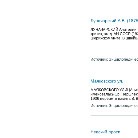
Луначарский А.В. (1875
ЛУНАЧАРСКИЙ Анатолий Васи
критик, акад. АН СССР (19
Цюрихском ун-те. В Швейца
Источник: Энциклопедичес
Маяковского ул.
МАЯКОВСКОГО УЛИЦА, между
именовалась Ср. Першпектив
1936 переим. в память В. В
Источник: Энциклопедичес
Невский просп.