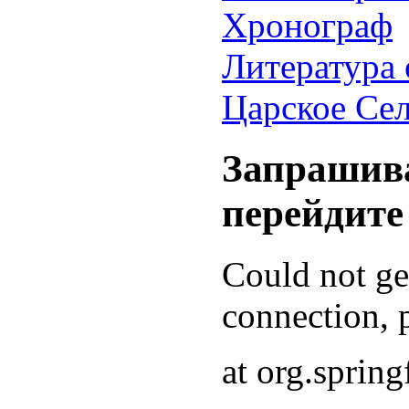
Хронограф
Литература 
Царское Се
Запрашива
перейдите
Could not g
connection, p
at org.sprin