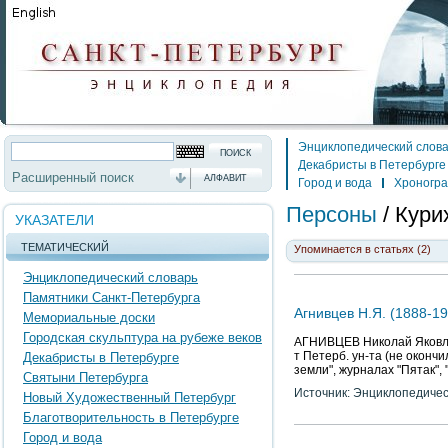
Энциклопедический слов
Декабристы в Петербурге
Расширенный поиск
АЛФАВИТ
Город и вода
Хроногр
Персоны
/
Кури
УКАЗАТЕЛИ
ТЕМАТИЧЕСКИЙ
Упоминается в статьях (2)
Энциклопедический словарь
Памятники Санкт-Петербурга
Агнивцев Н.Я. (1888-19
Мемориальные доски
Городская скульптура на рубеже веков
АГНИВЦЕВ Николай Яковлеви
т Петерб. ун-та (не окончи
Декабристы в Петербурге
земли", журналах "Пятак",
Святыни Петербурга
Источник: Энциклопедичес
Новый Художественный Петербург
Благотворительность в Петербурге
Город и вода