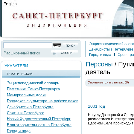
Энциклопедический слов
Декабристы в Петербурге
Расширенный поиск
АЛФАВИТ
Город и вода
Хроногр
Персоны
/
Пути
УКАЗАТЕЛИ
деятель
ТЕМАТИЧЕСКИЙ
Упоминается в статьях (8)
Энциклопедический словарь
Памятники Санкт-Петербурга
Мемориальные доски
Городская скульптура на рубеже веков
2001 год
Декабристы в Петербурге
Святыни Петербурга
На углу Дворцовой и Сред
Новый Художественный Петербург
разместился Институт пра
Царском Селе происходит
Благотворительность в Петербурге
Город и вода