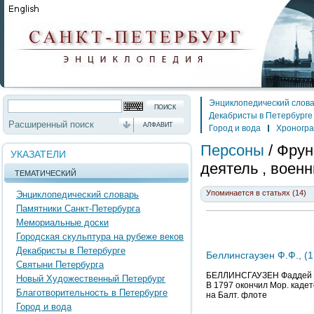
Энциклопедический слов
Декабристы в Петербурге
Расширенный поиск
АЛФАВИТ
Город и вода
Хроногр
Персоны
/
Фрун
УКАЗАТЕЛИ
деятель , воен
ТЕМАТИЧЕСКИЙ
Упоминается в статьях (14)
Энциклопедический словарь
Памятники Санкт-Петербурга
Мемориальные доски
Городская скульптура на рубеже веков
Декабристы в Петербурге
Беллинсгаузен Ф.Ф., (
Святыни Петербурга
БЕЛЛИНСГАУЗЕН Фаддей Фа
Новый Художественный Петербург
В 1797 окончил Мор. кадет
Благотворительность в Петербурге
на Балт. флоте
Город и вода