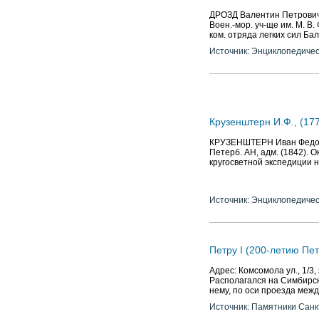
ДРОЗД Валентин Петрович 
Воен.-мор. уч-ще им. М. В.
ком. отряда легких сил Бал
Источник: Энциклопедичес
Крузенштерн И.Ф., (17
КРУЗЕНШТЕРН Иван Федорови
Петерб. АН, адм. (1842). О
кругосветной экспедиции на
Источник: Энциклопедичес
Петру I (200-летию Пе
Адрес: Комсомола ул., 1/3,
Располагался на Симбирск
нему, по оси проезда меж
Источник: Памятники Санк