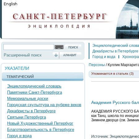
Энциклопедический слов
Декабристы в Петербурге
Расширенный поиск
АЛФАВИТ
Город и вода
Хроногр
Персоны
/
Куллик Маргарита
УКАЗАТЕЛИ
Упоминается в статьях (3)
ТЕМАТИЧЕСКИЙ
Энциклопедический словарь
Памятники Санкт-Петербурга
Мемориальные доски
Академия Русского бал
Городская скульптура на рубеже веков
Декабристы в Петербурге
АКАДЕМИЯ РУССКОГО БАЛЕТА
как Танц. школа по инициа
Святыни Петербурга
Зимнем дворце (см. Зимние
Новый Художественный Петербург
Благотворительность в Петербурге
Город и вода
Источник: Энциклопедичес