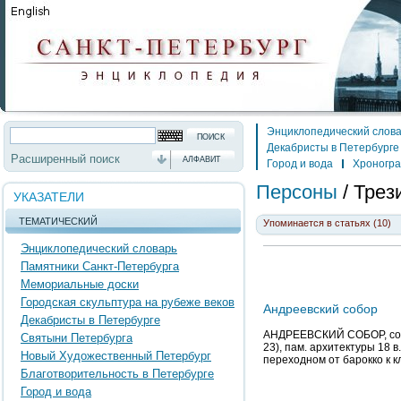
Энциклопедический слов
Декабристы в Петербурге
Расширенный поиск
АЛФАВИТ
Город и вода
Хроногр
Персоны
/
Трез
УКАЗАТЕЛИ
ТЕМАТИЧЕСКИЙ
Упоминается в статьях (10)
Энциклопедический словарь
Памятники Санкт-Петербурга
Мемориальные доски
Городская скульптура на рубеже веков
Андреевский собор
Декабристы в Петербурге
АНДРЕЕВСКИЙ СОБОР, собор
Святыни Петербурга
23), пам. архитектуры 18 в.
Новый Художественный Петербург
переходном от барокко к к
Благотворительность в Петербурге
Город и вода