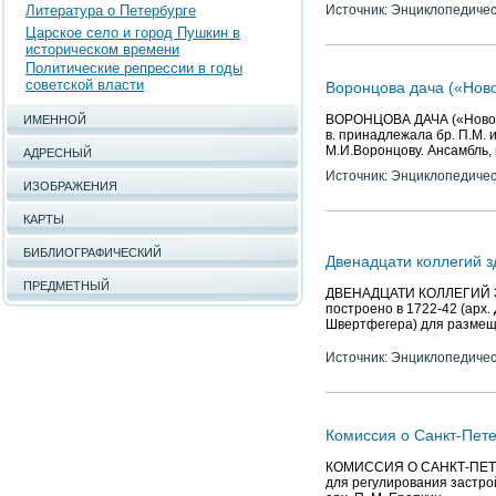
Литература о Петербурге
Источник: Энциклопедичес
Царское село и город Пушкин в
историческом времени
Политические репрессии в годы
советской власти
Воронцова дача («Нов
ВОРОНЦОВА ДАЧА («Новозна
ИМЕННОЙ
в. принадлежала бр. П.М. и
М.И.Воронцову. Ансамбль,
АДРЕСНЫЙ
Источник: Энциклопедичес
ИЗОБРАЖЕНИЯ
КАРТЫ
БИБЛИОГРАФИЧЕСКИЙ
Двенадцати коллегий 
ПРЕДМЕТНЫЙ
ДВЕНАДЦАТИ КОЛЛЕГИЙ ЗДА
построено в 1722-42 (арх. 
Швертфегера) для размещ
Источник: Энциклопедичес
Комиссия о Санкт-Пет
КОМИССИЯ О САНКТ-ПЕТЕР
для регулирования застрой