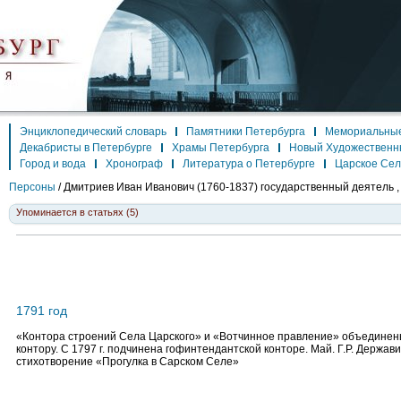
Энциклопедический словарь
Памятники Петербурга
Мемориальные
Декабристы в Петербурге
Храмы Петербурга
Новый Художественн
Город и вода
Хронограф
Литература о Петербурге
Царское Се
Персоны
/
Дмитриев Иван Иванович
(1760-1837) государственный деятель ,
Упоминается в статьях (5)
1791 год
«Контора строений Села Царского» и «Вотчинное правление» объединен
контору. С 1797 г. подчинена гофинтендантской конторе. Май. Г.Р. Держав
стихотворение «Прогулка в Сарском Селе»