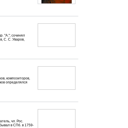
. "А."; сочинял
, С. С. Уваров,
в, композиторов,
ников определялся
тель, чл. Рос.
бывал в СПб. в 1759-