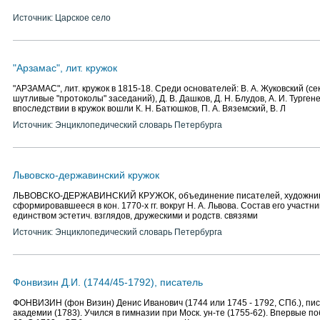
Источник: Царское село
"Арзамас", лит. кружок
"АРЗАМАС", лит. кружок в 1815-18. Среди основателей: В. А. Жуковский (секр
шутливые "протоколы" заседаний), Д. В. Дашков, Д. Н. Блудов, А. И. Тургенев
впоследствии в кружок вошли К. Н. Батюшков, П. А. Вяземский, В. Л
Источник: Энциклопедический словарь Петербурга
Львовско-державинский кружок
ЛЬВОВСКО-ДЕРЖАВИНСКИЙ КРУЖОК, объединение писателей, художнико
сформировавшееся в кон. 1770-х гг. вокруг Н. А. Львова. Состав его участ
единством эстетич. взглядов, дружескими и родств. связями
Источник: Энциклопедический словарь Петербурга
Фонвизин Д.И. (1744/45-1792), писатель
ФОНВИЗИН (фон Визин) Денис Иванович (1744 или 1745 - 1792, СПб.), писа
академии (1783). Учился в гимназии при Моск. ун-те (1755-62). Впервые по