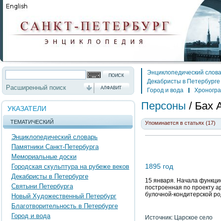
Энциклопедический слов
Декабристы в Петербурге
Расширенный поиск
АЛФАВИТ
Город и вода
Хроногр
Персоны
/
Бах 
УКАЗАТЕЛИ
ТЕМАТИЧЕСКИЙ
Упоминается в статьях (17)
Энциклопедический словарь
Памятники Санкт-Петербурга
Мемориальные доски
1895 год
Городская скульптура на рубеже веков
Декабристы в Петербурге
15 января. Начала функци
Святыни Петербурга
построенная по проекту ар
булочной-кондитерской ро
Новый Художественный Петербург
Благотворительность в Петербурге
Город и вода
Источник: Царское село