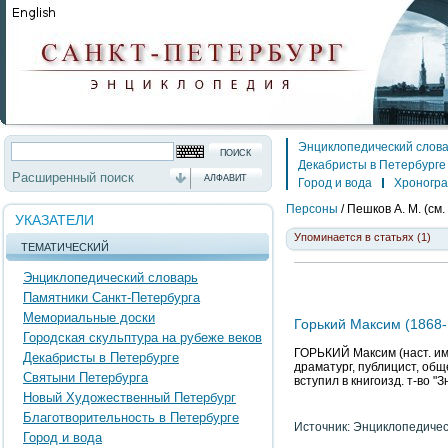
Энциклопедический слов
Декабристы в Петербурге
Расширенный поиск
АЛФАВИТ
Город и вода
Хроногр
Персоны
/
Пешков А. М. (см.
УКАЗАТЕЛИ
Упоминается в статьях (1)
ТЕМАТИЧЕСКИЙ
Энциклопедический словарь
Памятники Санкт-Петербурга
Мемориальные доски
Горький Максим (1868-
Городская скульптура на рубеже веков
ГОРЬКИЙ Максим (наст. им
Декабристы в Петербурге
драматург, публицист, обще
Святыни Петербурга
вступил в книгоизд. т-во "
Новый Художественный Петербург
Благотворительность в Петербурге
Источник: Энциклопедичес
Город и вода