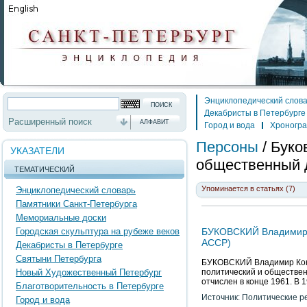
Энциклопедический слов
Декабристы в Петербурге
Расширенный поиск
АЛФАВИТ
Город и вода
Хроногр
Персоны
/
Буко
УКАЗАТЕЛИ
общественный 
ТЕМАТИЧЕСКИЙ
Упоминается в статьях (7)
Энциклопедический словарь
Памятники Санкт-Петербурга
Мемориальные доски
Городская скульптура на рубеже веков
БУКОВСКИЙ Владимир Ко
АССР)
Декабристы в Петербурге
Святыни Петербурга
БУКОВСКИЙ Владимир Конст
Новый Художественный Петербург
политический и обществен
отчислен в конце 1961. В 1
Благотворительность в Петербурге
Источник: Политические р
Город и вода