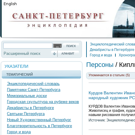
Энциклопедический слов
Декабристы в Петербурге
Расширенный поиск
АЛФАВИТ
Город и вода
Хроногр
Персоны
/
Кипл
УКАЗАТЕЛИ
ТЕМАТИЧЕСКИЙ
Упоминается в статьях (5)
Энциклопедический словарь
Памятники Санкт-Петербурга
Курдов Валентин Ивано
Мемориальные доски
народный художник Р
Городская скульптура на рубеже веков
КУРДОВ Валентин Иванович,
Декабристы в Петербурге
Живописец и график, худо
Святыни Петербурга
навыки рисования получил
Новый Художественный Петербург
Источник: Энциклопедичес
Благотворительность в Петербурге
Город и вода