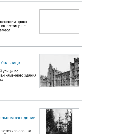
сковским просп.
вв. в этом р-не
ремесл
 больнице
й улицы по
лан каменного здания
усу
ельном заведении
ов открыло осенью