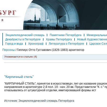
Энциклопедический словарь
Памятники Петербурга
Мемориальные
Декабристы в Петербурге
Храмы Петербурга
Новый Художественн
Город и вода
Хронограф
Литература о Петербурге
Царское Се
Персоны
/
Гиппиус Отто Густавович
(1826-1883) архитектор
Упоминается в статьях (4)
"Кирпичный стиль"
"КИРПИЧНЫЙ СТИЛЬ", принятое в искусствоведч. лит-ре название рацион
направления в архитектуре 2-й пол. 19 - нач. 20 вв. Представители "К. с."
отказывались от штукатурной отделки, имитировавшей формы ист
Источник: Энциклопедический словарь Петербурга