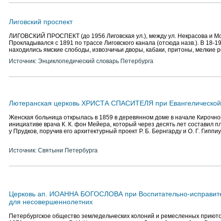
Лиговский проспект
ЛИГОВСКИЙ ПРОСПЕКТ (до 1956 Лиговская ул.), между ул. Некрасова и Мо
Прокладывался с 1891 по трассе Лиговского канала (отсюда назв.). В 18-19 
находились ямские слободы, извозчичьи дворы, кабаки, притоны, мелкие 
Источник: Энциклопедический словарь Петербурга
Лютеранская церковь ХРИСТА СПАСИТЕЛЯ при Евангелической
Женская больница открылась в 1859 в деревянном доме в начале Кирочно
инициативе врача К. К. фон Мейера, который через десять лет составил п
у Прудков, поручив его архитектурный проект Р. Б. Бернгарду и О. Г. Гиппи
Источник: Святыни Петербурга
Церковь ап. ИОАННА БОГОСЛОВА при Воспитательно-исправит
для несовершеннолетних
Петербургское общество земледельческих колоний и ремесленных приют