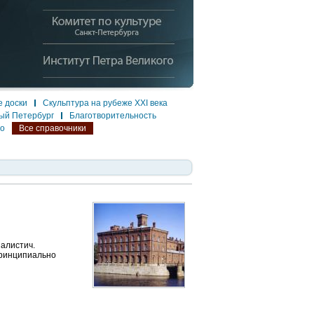
 доски
Скульптура на рубеже XXI века
ый Петербург
Благотворительность
ло
Все справочники
алистич.
 принципиально