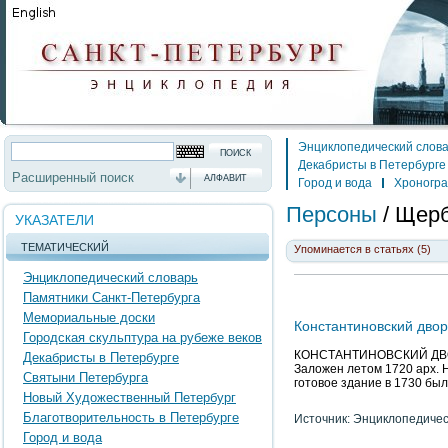
Энциклопедический слов
Декабристы в Петербурге
Расширенный поиск
АЛФАВИТ
Город и вода
Хроногр
Персоны
/
Щерб
УКАЗАТЕЛИ
ТЕМАТИЧЕСКИЙ
Упоминается в статьях (5)
Энциклопедический словарь
Памятники Санкт-Петербурга
Мемориальные доски
Константиновский двор
Городская скульптура на рубеже веков
КОНСТАНТИНОВСКИЙ ДВОРЕЦ
Декабристы в Петербурге
Заложен летом 1720 арх. Н
Святыни Петербурга
готовое здание в 1730 был
Новый Художественный Петербург
Благотворительность в Петербурге
Источник: Энциклопедичес
Город и вода