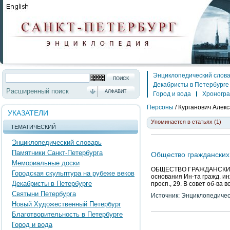
Энциклопедический слов
Декабристы в Петербурге
Расширенный поиск
АЛФАВИТ
Город и вода
Хроногр
Персоны
/
Курганович Алек
УКАЗАТЕЛИ
Упоминается в статьях (1)
ТЕМАТИЧЕСКИЙ
Энциклопедический словарь
Памятники Санкт-Петербурга
Общество гражданских
Мемориальные доски
ОБЩЕСТВО ГРАЖДАНСКИХ И
Городская скульптура на рубеже веков
основания Ин-та гражд. ин
Декабристы в Петербурге
просп., 29. В совет об-ва 
Святыни Петербурга
Источник: Энциклопедичес
Новый Художественный Петербург
Благотворительность в Петербурге
Город и вода