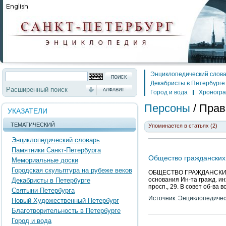
Энциклопедический слов
Декабристы в Петербурге
Расширенный поиск
АЛФАВИТ
Город и вода
Хроногр
Персоны
/
Прав
УКАЗАТЕЛИ
ТЕМАТИЧЕСКИЙ
Упоминается в статьях (2)
Энциклопедический словарь
Памятники Санкт-Петербурга
Общество гражданских
Мемориальные доски
Городская скульптура на рубеже веков
ОБЩЕСТВО ГРАЖДАНСКИХ И
основания Ин-та гражд. ин
Декабристы в Петербурге
просп., 29. В совет об-ва 
Святыни Петербурга
Источник: Энциклопедичес
Новый Художественный Петербург
Благотворительность в Петербурге
Город и вода