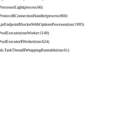
ProcessorLight(process:66)
tProtocol$ConnectionHandler(process:860)
t.AprEndpoint$SocketWithOptionsProcessor(run:1995)
adPoolExecutor(runWorker:1149)
adPoolExecutor$Worker(run:624)
reads.TaskThread$WrappingRunnable(run:61)