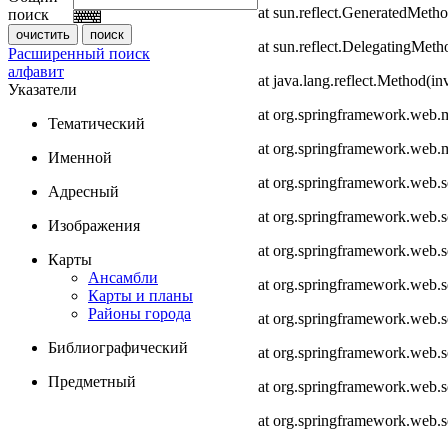
at sun.reflect.GeneratedMeth
поиск
at sun.reflect.DelegatingMet
Расширенный поиск
алфавит
at java.lang.reflect.Method(i
Указатели
at org.springframework.web.
Тематический
at org.springframework.web.
Именной
at org.springframework.web.
Адресный
at org.springframework.web.
Изображения
at org.springframework.web.
Карты
Ансамбли
at org.springframework.web.
Карты и планы
Районы города
at org.springframework.web.s
Библиографический
at org.springframework.web.s
Предметный
at org.springframework.web.s
at org.springframework.web.