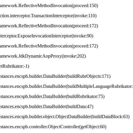
framework.ReflectiveMethodInvocation(proceed:150)
ction.interceptor.TransactionInterceptor(invoke:110)
framework.ReflectiveMethodInvocation(proceed:172)
terceptor.ExposeInvocationInterceptor(invoke:90)
framework.ReflectiveMethodInvocation(proceed:172)
.framework.JdkDynamicAopProxy(invoke:202)
tRubrikator:-1)
.instances.encspb.builder.DataBuilder(buildRubrObjects:171)
.instances.encspb.builder.DataBuilder(buildMultipleLanguageRubrikator
instances.encspb.builder.DataBuilder(buildRubrikator:75)
instances.encspb.builder.DataBuilder(buildData:47)
.instances.encspb.builder.object.ObjectDataBuilder(buildDataBlock:63)
instances.encspb.controller.ObjectController(getObject:60)