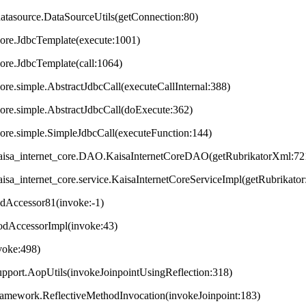
datasource.DataSourceUtils(getConnection:80)
core.JdbcTemplate(execute:1001)
core.JdbcTemplate(call:1064)
ore.simple.AbstractJdbcCall(executeCallInternal:388)
core.simple.AbstractJdbcCall(doExecute:362)
core.simple.SimpleJdbcCall(executeFunction:144)
t.kaisa_internet_core.DAO.KaisaInternetCoreDAO(getRubrikatorXml:72
.kaisa_internet_core.service.KaisaInternetCoreServiceImpl(getRubrikator
odAccessor81(invoke:-1)
hodAccessorImpl(invoke:43)
nvoke:498)
upport.AopUtils(invokeJoinpointUsingReflection:318)
framework.ReflectiveMethodInvocation(invokeJoinpoint:183)