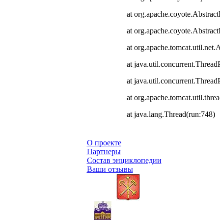
at org.apache.coyote.Abstract
at org.apache.coyote.Abstrac
at org.apache.tomcat.util.ne
at java.util.concurrent.Thre
at java.util.concurrent.Thre
at org.apache.tomcat.util.th
at java.lang.Thread(run:748)
О проекте
Партнеры
Состав энциклопедии
Ваши отзывы