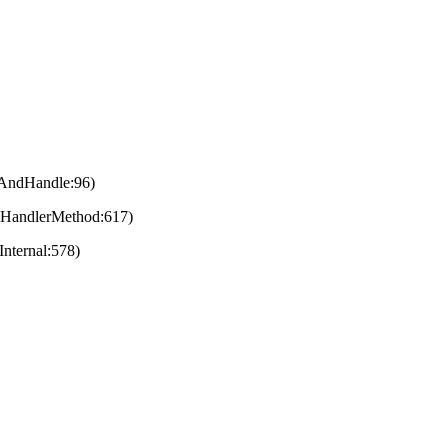
eAndHandle:96)
eHandlerMethod:617)
nternal:578)