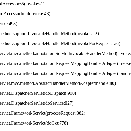
odAccessor65(invoke:-1)
hodAccessorImpl(invoke:43)
nvoke:498)
method.support.InvocableHandlerMethod(invoke:212)
method.support.InvocableHandlerMethod(invokeForRequest:126)
servlet.mvc.method.annotation.ServletInvocableHandlerMethod(invok
servlet.mvc.method.annotation.RequestMappingHandlerAdapter(invok
servlet.mvc.method.annotation.RequestMappingHandlerAdapter(handleI
servlet.mvc.method.AbstractHandlerMethodAdapter(handle:80)
ervlet.DispatcherServlet(doDispatch:900)
ervlet.DispatcherServlet(doService:827)
ervlet.FrameworkServlet(processRequest:882)
servlet.FrameworkServlet(doGet:778)