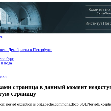
рь
 века
Декабристы в Петербурге
тербург
 и вода
ники
ами страница в данный момент недоступ
угую страницу
n; nested exception is org.apache.commons.dbcp.SQLNestedException: 