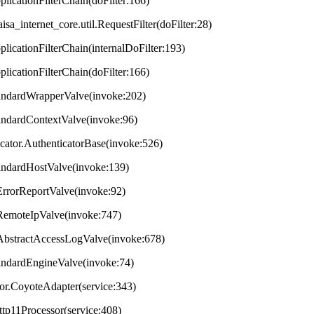
plicationFilterChain(doFilter:166)
aisa_internet_core.util.RequestFilter(doFilter:28)
plicationFilterChain(internalDoFilter:193)
plicationFilterChain(doFilter:166)
StandardWrapperValve(invoke:202)
tandardContextValve(invoke:96)
ticator.AuthenticatorBase(invoke:526)
StandardHostValve(invoke:139)
.ErrorReportValve(invoke:92)
s.RemoteIpValve(invoke:747)
s.AbstractAccessLogValve(invoke:678)
StandardEngineValve(invoke:74)
tor.CoyoteAdapter(service:343)
ttp11Processor(service:408)