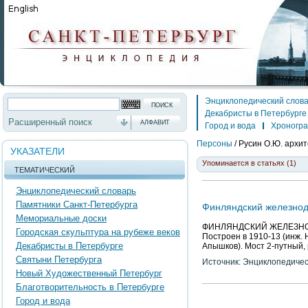
Энциклопедический слов
Декабристы в Петербурге
Расширенный поиск
АЛФАВИТ
Город и вода
Хроногр
Персоны
/
Русин О.Ю.
архит
УКАЗАТЕЛИ
Упоминается в статьях (1)
ТЕМАТИЧЕСКИЙ
Энциклопедический словарь
Памятники Санкт-Петербурга
Финляндский железно
Мемориальные доски
ФИНЛЯНДСКИЙ ЖЕЛЕЗНОДОР
Городская скульптура на рубеже веков
Построен в 1910-13 (инж. Н
Декабристы в Петербурге
Апышков). Мост 2-путный,
Святыни Петербурга
Источник: Энциклопедичес
Новый Художественный Петербург
Благотворительность в Петербурге
Город и вода