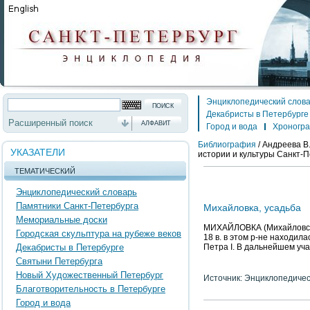
Энциклопедический слов
Декабристы в Петербурге
Расширенный поиск
АЛФАВИТ
Город и вода
Хроногр
Библиография
/
Андреева В.
УКАЗАТЕЛИ
истории и культуры Санкт-П
ТЕМАТИЧЕСКИЙ
Энциклопедический словарь
Памятники Санкт-Петербурга
Михайловка, усадьба
Мемориальные доски
МИХАЙЛОВКА (Михайловское)
Городская скульптура на рубеже веков
18 в. в этом р-не находил
Декабристы в Петербурге
Петра I. В дальнейшем уч
Святыни Петербурга
Новый Художественный Петербург
Источник: Энциклопедичес
Благотворительность в Петербурге
Город и вода