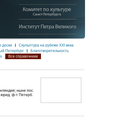
 доски
Скульптура на рубеже XXI века
ый Петербург
Благотворительность
ло
Все справочники
нляндия; ныне пос.
 юрид. ф-т Петерб.