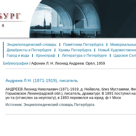
Энциклопедический словарь
Памятники Петербурга
Мемориальные
Декабристы в Петербурге
Храмы Петербурга
Новый Художественн
Город и вода
Хронограф
Литература о Петербурге
Царское Се
Библиография
/
Афонин Л. Н. Леонид Андреев. Орёл, 1959
Андреев Л.Н. (1871-1919), писатель
АНДРЕЕВ Леонид Николаевич (1871-1919, д. Нейвола, близ Мустамяки, Фи
Горьковское Ленинградской обл.), писатель, драматург. В 1891 поступил на
ун-та (отчислен за неуплату), в 1893 перевелся на юрид. ф-т Моск
Источник: Энциклопедический словарь Петербурга