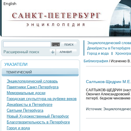
Энциклопедический слов
Декабристы в Петербурге
Расширенный поиск
АЛФАВИТ
Город и вода
Хроногр
Библиография
/
Исаченко В.
УКАЗАТЕЛИ
ТЕМАТИЧЕСКИЙ
Энциклопедический словарь
Салтыков-Щедрин М.Е. 
Памятники Санкт-Петербурга
САЛТЫКОВ-ЩЕДРИН (наст. ф
Мемориальные доски
Окончил Александровский л
петерб. бедном чиновнике 
Городская скульптура на рубеже веков
Декабристы в Петербурге
Источник: Энциклопедичес
Святыни Петербурга
Новый Художественный Петербург
Благотворительность в Петербурге
Город и вода