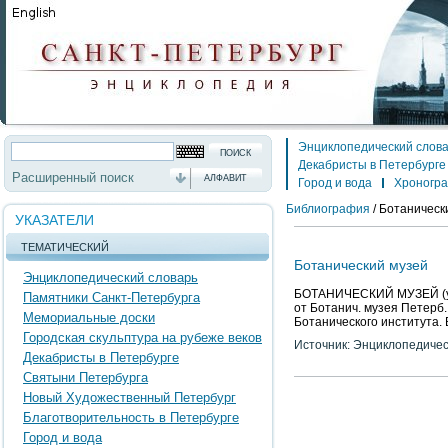
Энциклопедический слов
Декабристы в Петербурге
Расширенный поиск
АЛФАВИТ
Город и вода
Хроногр
Библиография
/
Ботанически
УКАЗАТЕЛИ
ТЕМАТИЧЕСКИЙ
Ботанический музей
Энциклопедический словарь
БОТАНИЧЕСКИЙ МУЗЕЙ (ул. 
Памятники Санкт-Петербурга
от Ботанич. музея Петерб. 
Мемориальные доски
Ботанического института. 
Городская скульптура на рубеже веков
Источник: Энциклопедичес
Декабристы в Петербурге
Святыни Петербурга
Новый Художественный Петербург
Благотворительность в Петербурге
Город и вода