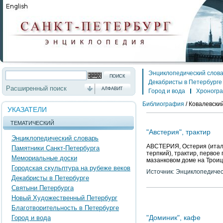
Энциклопедический слов
Декабристы в Петербурге
Расширенный поиск
АЛФАВИТ
Город и вода
Хроногр
Библиография
/
Ковалевский
УКАЗАТЕЛИ
ТЕМАТИЧЕСКИЙ
"Австерия", трактир
Энциклопедический словарь
АВСТЕРИЯ, Остерия (итал. o
Памятники Санкт-Петербурга
терпкий), трактир, первое
Мемориальные доски
мазанковом доме на Троиц
Городская скульптура на рубеже веков
Источник: Энциклопедичес
Декабристы в Петербурге
Святыни Петербурга
Новый Художественный Петербург
Благотворительность в Петербурге
"Доминик", кафе
Город и вода