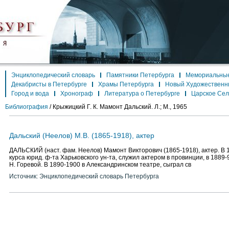
Энциклопедический словарь
Памятники Петербурга
Мемориальные
Декабристы в Петербурге
Храмы Петербурга
Новый Художественн
Город и вода
Хронограф
Литература о Петербурге
Царское Се
Библиография
/
Крыжицкий Г. К. Мамонт Дальский. Л.; М., 1965
Дальский (Неелов) М.В. (1865-1918), актер
ДАЛЬСКИЙ (наст. фам. Неелов) Мамонт Викторович (1865-1918), актер. В 1
курса юрид. ф-та Харьковского ун-та, служил актером в провинции, в 1889-90
Н. Горевой. В 1890-1900 в Александринском театре, сыграл св
Источник: Энциклопедический словарь Петербурга