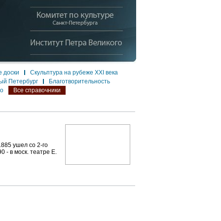
 доски
Скульптура на рубеже XXI века
ый Петербург
Благотворительность
ло
Все справочники
885 ушел со 2-го
 - в моск. театре Е.