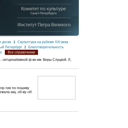
 доски
Скульптура на рубеже XXI века
ый Петербург
Благотворительность
ло
Все справочники
.. ситценабивной ф-ки им. Веры Слуцкой. Л,
пр-тие по пошиву
ежала акц. об-ву «И.