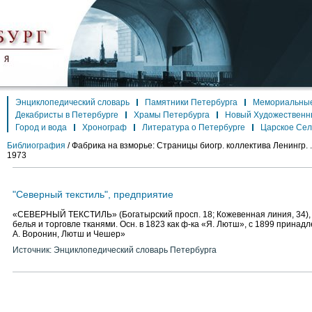
Энциклопедический словарь
Памятники Петербурга
Мемориальные
Декабристы в Петербурге
Храмы Петербурга
Новый Художественн
Город и вода
Хронограф
Литература о Петербурге
Царское Се
Библиография
/
Фабрика на взморье: Страницы биогр. коллектива Ленингр. .
1973
"Северный текстиль", предприятие
«СЕВЕРНЫЙ ТЕКСТИЛЬ» (Богатырский просп. 18; Кожевенная линия, 34), 
белья и торговле тканями. Осн. в 1823 как ф-ка «Я. Лютш», с 1899 принадл
А. Воронин, Лютш и Чешер»
Источник: Энциклопедический словарь Петербурга