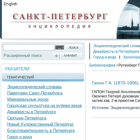
Энциклопедический слов
Декабристы в Петербурге
Расширенный поиск
АЛФАВИТ
Город и вода
Хроногр
Библиография
/
Рутенберг П
УКАЗАТЕЛИ
ТЕМАТИЧЕСКИЙ
Гапон Г.А. (1870-1906)
Энциклопедический словарь
ГАПОН Георгий Аполлонович
Памятники Санкт-Петербурга
Окончил Петерб духовную а
Мемориальные доски
затем зав. 2-м приютом Си
Городская скульптура на рубеже веков
Источник: Энциклопедичес
Декабристы в Петербурге
Святыни Петербурга
Новый Художественный Петербург
Благотворительность в Петербурге
Город и вода