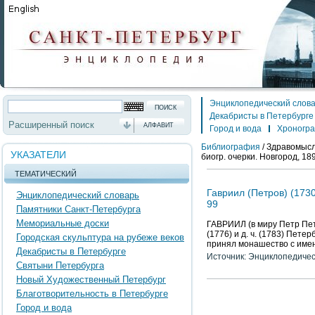
Энциклопедический слов
Декабристы в Петербурге
Расширенный поиск
АЛФАВИТ
Город и вода
Хроногр
Библиография
/
Здравомысло
УКАЗАТЕЛИ
биогр. очерки. Новгород, 18
ТЕМАТИЧЕСКИЙ
Гавриил (Петров) (173
Энциклопедический словарь
99
Памятники Санкт-Петербурга
Мемориальные доски
ГАВРИИЛ (в миру Петр Петр
(1776) и д. ч. (1783) Пете
Городская скульптура на рубеже веков
принял монашество с име
Декабристы в Петербурге
Источник: Энциклопедичес
Святыни Петербурга
Новый Художественный Петербург
Благотворительность в Петербурге
Город и вода