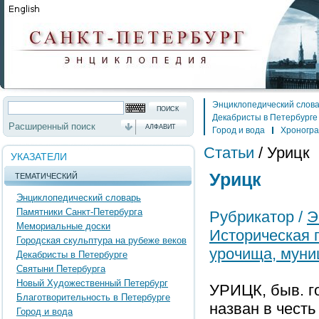
Энциклопедический слов
Декабристы в Петербурге
Расширенный поиск
АЛФАВИТ
Город и вода
Хроногр
Статьи
/
Урицк
УКАЗАТЕЛИ
Урицк
ТЕМАТИЧЕСКИЙ
Энциклопедический словарь
Памятники Санкт-Петербурга
Рубрикатор /
Э
Мемориальные доски
Историческая 
Городская скульптура на рубеже веков
урочища, муни
Декабристы в Петербурге
Святыни Петербурга
Новый Художественный Петербург
УРИЦК, быв. го
Благотворительность в Петербурге
назван в честь
Город и вода