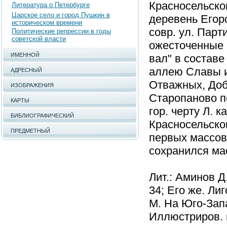
Красносельског
Литература о Петербурге
Царское село и город Пушкин в
деревень Егоро
историческом времени
совр. ул. Парт
Политические репрессии в годы
советской власти
ожесточенные 
ИМЕННОЙ
вал" в состав
аллею Славы и
АДРЕСНЫЙ
Отважных, Добр
ИЗОБРАЖЕНИЯ
Старопаново п
КАРТЫ
гор. черту Л. к
БИБЛИОГРАФИЧЕСКИЙ
Красносельско
ПРЕДМЕТНЫЙ
первых массовы
сохранился мас
Лит.: Аминов Д.
34; Его же. Лиг
М. На Юго-Запа
Иллюстриров. ис