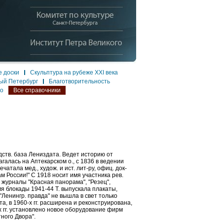
 доски
Скульптура на рубеже XXI века
ый Петербург
Благотворительность
ло
Все справочники
тв. база Лениздата. Ведет историю от
галась на Аптекарском о., с 1836 в ведении
чатала мед., худож. и ист. лит-ру, офиц. док-
м России!" С 1918 носит имя участника рев.
", журналы "Красная панорама", "Резец",
емя блокады 1941-44 Т. выпускала плакаты,
"Ленингр. правда" не вышла в свет только
та, в 1960-х гг. расширена и реконструирована,
-х гг. установлено новое оборудование фирм
ного Двора".