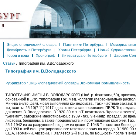
Энциклопедический словарь
Памятники Петербурга
Мемориальные
Декабристы в Петербурге
Храмы Петербурга
Новый Художественн
Город и вода
Хронограф
Литература о Петербурге
Царское Се
Статьи
/
Типография им. В.Володарского
Типография им. В.Володарского
Рубрикатор /
Энциклопедический словарь/Экономика/Промышленность
ТИПОГРАФИЯ ИМЕНИ В. ВОЛОДАРСКОГО (Наб. р. Фонтанки, 59), производс
основанной в 1795 типографии Гос. Мед. коллегии (первоначально распола
Мин-ва внутр. дел), к-рая выполняла как ведомств., так и частные заказы: пе
ты, газеты. 25.10(7.11).1917 здесь отпечатано воззвание ПВРК "К граждана
движения В. Володарского. В 1920-30-х гг. в Т. печаталась "Красная газета
"Бегемот", заводские многотиражки, с 1939 - газ. "Ленингр. правда". Во вр
листовки, брошюры, а также продовольств. и промтоварные карточки. Газ. 
25.1.1942 из-за разрушений в одном из цехов. С 1948 Т. в составе Ленизда
до 1993 в ней сконцентрировано все газетное произ-во города. В 1980-90
США, Германии, Австрии. Т. является 2-й в СПб. по мощности после "Печат