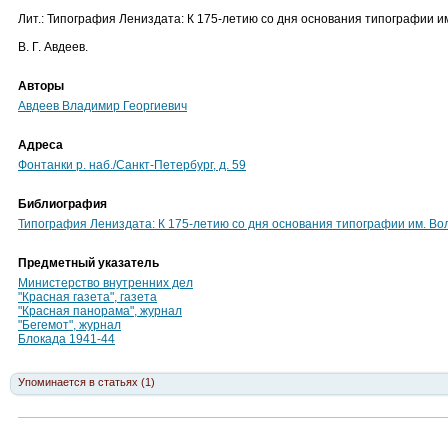
Лит.: Типография Лениздата: К 175-летию со дня основания типографии им
В. Г. Авдеев.
Авторы
Авдеев Владимир Георгиевич
Адреса
Фонтанки р. наб./Санкт-Петербург, д. 59
Библиография
Типография Лениздата: К 175-летию со дня основания типографии им. Вол
Предметный указатель
Министерство внутренних дел
"Красная газета", газета
"Красная панорама", журнал
"Бегемот", журнал
Блокада 1941-44
Упоминается в статьях (1)