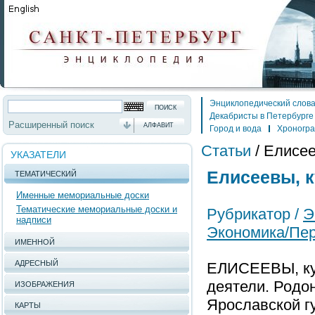
Энциклопедический слов
Декабристы в Петербурге
Расширенный поиск
АЛФАВИТ
Город и вода
Хроногр
Статьи
/
Елисее
УКАЗАТЕЛИ
Елисеевы, 
ТЕМАТИЧЕСКИЙ
Именные мемориальные доски
Тематические мемориальные доски и
Рубрикатор /
Э
надписи
Экономика/Пе
ИМЕННОЙ
АДРЕСНЫЙ
ЕЛИСЕЕВЫ, ку
деятели. Родон
ИЗОБРАЖЕНИЯ
Ярославской гу
КАРТЫ