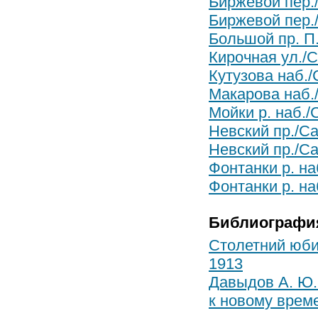
Биржевой пер./
Биржевой пер./
Большой пр. П.
Кирочная ул./С
Кутузова наб./
Макарова наб./
Мойки р. наб./
Невский пр./С
Невский пр./Са
Фонтанки р. на
Фонтанки р. на
Библиографи
Столетний юби
1913
Давыдов А. Ю. 
к новому времен