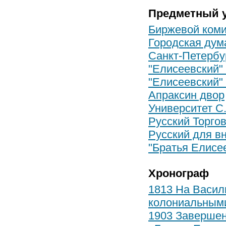
Предметный у
Биржевой коми
Городская дум
Санкт-Петербу
"Елисеевский"
"Елисеевский"
Апраксин двор
Университет С.
Русский Торго
Русский для в
"Братья Елисе
Хронограф
1813 На Васил
колониальными
1903 Завершен