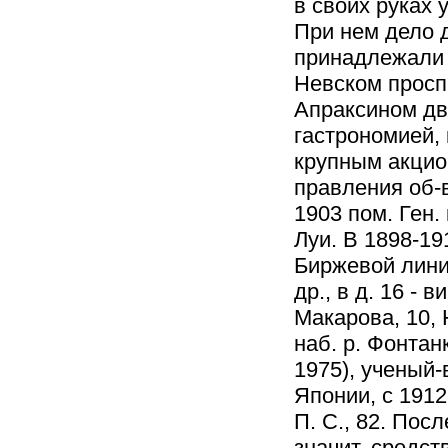
в своих руках 
При нем дело д
принадлежали к
Невском просп.
Апраксином дв
гастрономией, 
крупным акцион
правления об-в
1903 пом. Ген.
Луи. В 1898-19
Биржевой линии,
др., в д. 16 - 
Макарова, 10, 
наб. р. Фонтанк
1975), ученый-
Японии, с 1912
П. С., 82. Пос
значит. средст