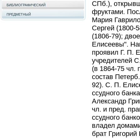
СПб.), открыв
БИБЛИОГРАФИЧЕСКИЙ
фруктами. Посл
ПРЕДМЕТНЫЙ
Мария Гаврило
Сергей (1800-5
(1806-79); дво
Елисеевы". На
проявил Г. П. 
учредителей С.
(в 1864-75 чл.
состав Петерб.
92). С. П. Ели
ссудного банка
Александр Григ
чл. и пред. пр
ссудного банко
владел домами 
брат Григорий 