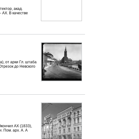
ектор, акад.
 АХ. В качестве
, от арки Гл. штаба
 Отрезок до Невского
Окончил АХ (1833),
. Пом. арх. А. А