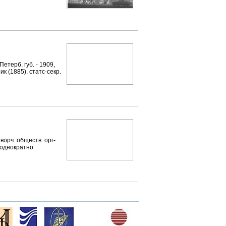
терб. губ. - 1909,
к (1885), статс-секр.
орч. обществ. орг-
еоднократно