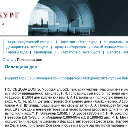
Энциклопедический словарь
Памятники Петербурга
Мемориальные
Декабристы в Петербурге
Храмы Петербурга
Новый Художественн
Город и вода
Хронограф
Литература о Петербурге
Царское Се
Статьи
/
Половцова дом
Половцова дом
Рубрикатор /
Энциклопедический словарь/Архитектура/Архитектурные па
ПОЛОВЦОВА ДОМ (Б. Морская ул., 52), пам. архитектуры классицизма и экл
гг. участок принадлежал канцлеру Г. И. Головкину, сын к-рого построил на 
усадьбой. В 1804 дом куплен князем П. И. Гагариным и полностью перестр
(арх. А. Х. Пель). Гл. деталь строгого 2-этажного дома - балкон-эркер. В 1
барон А. Л. Штиглиц, подаривший его своему зятю - А. А. Половцову (отсюда
пол. 19 в. созданы новые интерьеры и перестроены дворовые флигели. Э
выполняли арх. Ф. И. Эппингер (1858), Г. Э. Боссе (1850-е гг.), Н. Ф. Брюллов
Петерсон (1875-85) Л. Х. Маршнер (1880-90-е гг.). В 1888-92 арх. М. Е. Ме
осуществил переделку дворовых фасадов, интерьеров 1-го этажа, Портрет
на 2-м этаже, пристроил 2-этажный объем, в к-ром разместился парадный