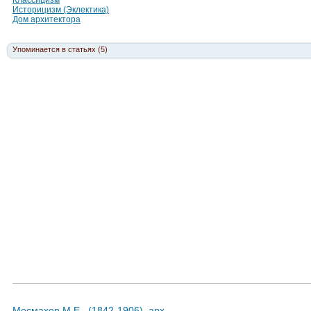
Классицизм
Историцизм (Эклектика)
Дом архитектора
Упоминается в статьях (5)
Месмахер М.Е., (1842-1906), арх.