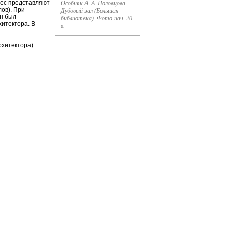
рес представляют
Особняк А. А. Половцова.
ов). При
Дубовый зал (Большая
он был
библиотека). Фото нач. 20
итектора. В
в.
рхитектора).