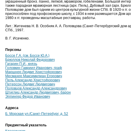
украшенный бронз. панно, лепкой, мрамором, гобеленами. Большой инте
также парадная мраморная лестница (арх. Пель), Дубовый зал (арх. Брюлл
Половцове дом был одним из центров культурной жизни СПб. В 1920-х гг. 
приспособлен под профсоюзную школу, с 1934 в нем размещается Дом арх
1980-х гг. проведены масштабные реставрац. работы.
Лит.: Житенева Н. В. Особняк А. А. Половцова (Санкт-Петербургский дом а
СПб., 1997.
В. Г. Исаченко.
Персоны
Боссе Г.А. (см. Боссе Ю.А.)
Брюллов Николай Федорович
Гагарин П.И., князь
Головкин Гавриил Иванович, граф
Маршнер Людвиг Христофорович
Месмахер Максимилиан Егорович
Пель Александр Христофорович
Петерсон Людвиг Людвигович
Половцов Александр Александрович
Штиглиц Александр Людвигович, барон
Эппингер Федор Иванович
Адреса
Б. Морская ул./Санкт-Петербург, д. 52
Предметный указатель