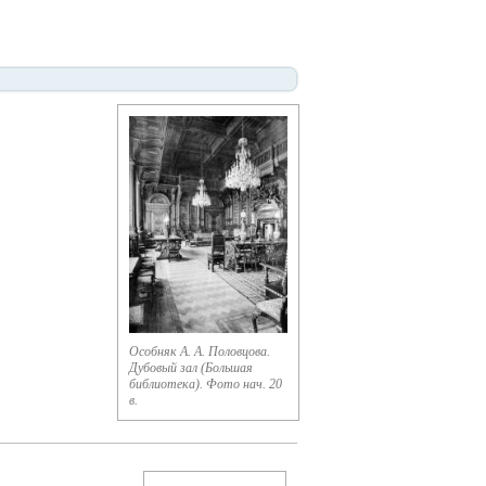
Особняк А. А. Половцова.
Дубовый зал (Большая
библиотека). Фото нач. 20
в.