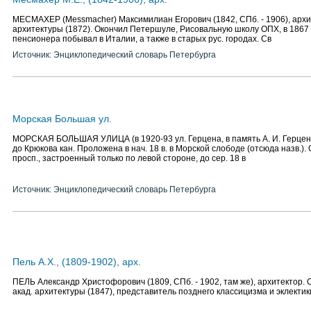
МЕСМАХЕР (Messmacher) Максимилиан Егорович (1842, СПб. - 1906), архит
архитектуры (1872). Окончил Петершуле, Рисовальную школу ОПХ, в 1867 -
пенсионера побывал в Италии, а также в старых рус. городах. Св
Источник: Энциклопедический словарь Петербурга
Морская Большая ул.
МОРСКАЯ БОЛЬШАЯ УЛИЦА (в 1920-93 ул. Герцена, в память А. И. Герцена)
до Крюкова кан. Проложена в нач. 18 в. в Морской слободе (отсюда назв.).
просп., застроенный только по левой стороне, до сер. 18 в
Источник: Энциклопедический словарь Петербурга
Пель А.Х., (1809-1902), арх.
ПЕЛЬ Александр Христофорович (1809, СПб. - 1902, там же), архитектор. 
акад. архитектуры (1847), представитель позднего классицизма и эклектики