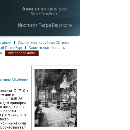
 доски
Скульптура на рубеже XXI века
ый Петербург
Благотворительность
ло
Все справочники
мятники/Особняки
ектики. С 1710-х
нем дом с
оен в 1835-36
864 дом приобрел
 назв.). Во 2-й
ти работы
 (1870-74), Л. Л.
смахер
ной (ныне б-ка)
 Бронзовый зал,