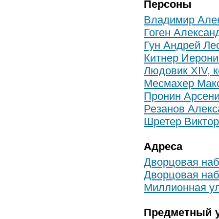
Персоны
Владимир Алек
Гоген Алексан
Гун Андрей Ле
Китнер Иерони
Людовик XIV, 
Месмахер Мак
Пронин Арсен
Резанов Алекс
Шретер Виктор
Адреса
Дворцовая наб.
Дворцовая наб.
Миллионная ул.
Предметный у