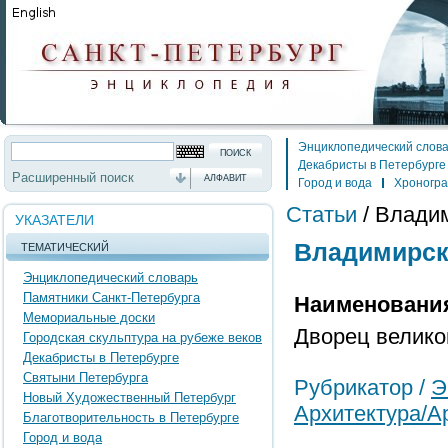
Энциклопедический слов
Декабристы в Петербурге
Расширенный поиск
АЛФАВИТ
Город и вода
Хроногр
Статьи
/
Владим
УКАЗАТЕЛИ
Владимирск
ТЕМАТИЧЕСКИЙ
Энциклопедический словарь
Памятники Санкт-Петербурга
Наименовани
Мемориальные доски
Дворец велико
Городская скульптура на рубеже веков
Декабристы в Петербурге
Святыни Петербурга
Рубрикатор /
Э
Новый Художественный Петербург
Архитектура/А
Благотворительность в Петербурге
Город и вода