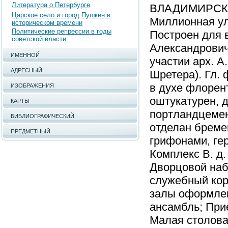
Литература о Петербурге
ВЛАДИМИРСКИЙ
Царское село и город Пушкин в
Миллионная ул.
историческом времени
Политические репрессии в годы
Построен для 
советской власти
Александровича
ИМЕННОЙ
участии арх. А.
АДРЕСНЫЙ
Шретера). Гл.
в духе флорент
ИЗОБРАЖЕНИЯ
оштукатурен, 
КАРТЫ
портландцемен
БИБЛИОГРАФИЧЕСКИЙ
отделан бреме
ПРЕДМЕТНЫЙ
грифонами, ге
Комплекс В. д.
Дворцовой наб.
служебный кор
залы оформлен
ансамбль; Прие
Малая столовая