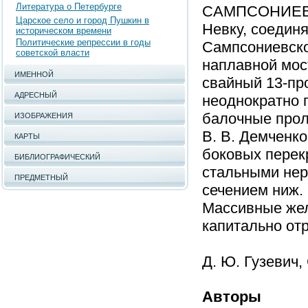
Литература о Петербурге
САМПСОНИЕВСК
Царское село и город Пушкин в
Невку, соединя
историческом времени
Политические репрессии в годы
Сампсониевско
советской власти
наплавной мос
ИМЕННОЙ
свайный 13-про
АДРЕСНЫЙ
неоднократно 
балочные проле
ИЗОБРАЖЕНИЯ
В. В. Демченко,
КАРТЫ
боковых перек
БИБЛИОГРАФИЧЕСКИЙ
стальными нер
ПРЕДМЕТНЫЙ
сечением ниж. 
Массивные жел
капитально отр
Д. Ю. Гузевич,
Авторы