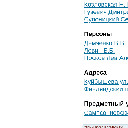
Козловская Н. 
Гузевич Дмитр
Супоницкий Се
Персоны
Демченко В.В.
Левин Б.Б.
Носков Лев Ал
Адреса
Куйбышева ул.
Финляндский п
Предметный у
Сампсониевск
Упоминается в статьях (6)