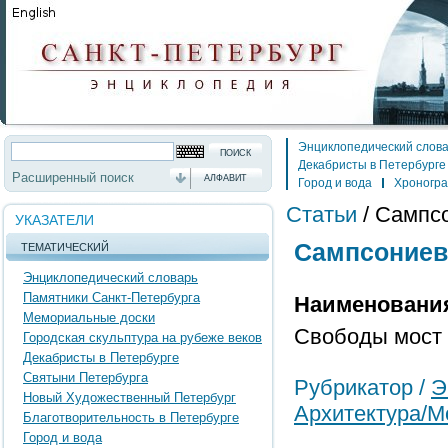
Энциклопедический слов
Декабристы в Петербурге
Расширенный поиск
АЛФАВИТ
Город и вода
Хроногр
Статьи
/
Сампсо
УКАЗАТЕЛИ
Сампсониев
ТЕМАТИЧЕСКИЙ
Энциклопедический словарь
Памятники Санкт-Петербурга
Наименовани
Мемориальные доски
Свободы мост
Городская скульптура на рубеже веков
Декабристы в Петербурге
Святыни Петербурга
Рубрикатор /
Э
Новый Художественный Петербург
Архитектура/М
Благотворительность в Петербурге
Город и вода