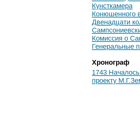
Кунсткамера
Конюшенного 
Двенадцати ко
Сампсониевск
Комиссия о Са
Генеральные п
Хронограф
1743 Началось
проекту М.Г.Зе