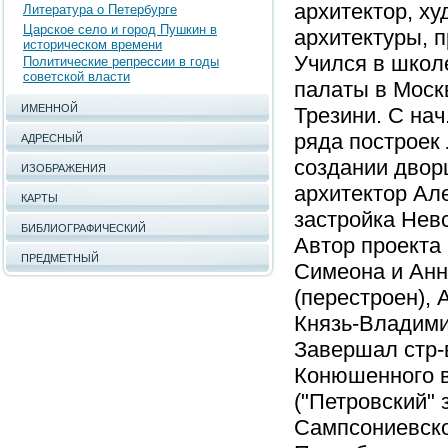
архитектор, ху
Литература о Петербурге
Царское село и город Пушкин в
архитектуры, п
историческом времени
Учился в школ
Политические репрессии в годы
советской власти
палаты в Москв
ИМЕННОЙ
Трезини. С нач
ряда построек 
АДРЕСНЫЙ
создании дворц
ИЗОБРАЖЕНИЯ
архитектор Ал
КАРТЫ
застройка Невс
БИБЛИОГРАФИЧЕСКИЙ
Автор проекта 
ПРЕДМЕТНЫЙ
Симеона и Анн
(перестроен),
Князь-Владими
Завершал стр-
Конюшенного в
("Петровский" 
Сампсониевског