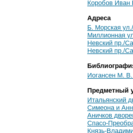
Коробов Иван 
Адреса
Б. Морская ул.
Миллионная ул
Невский пр./Са
Невский пр./С
Библиографи
Иогансен М. В.
Предметный у
Итальянский д
Симеона и Анн
Аничков дворе
Спасо-Преобр
Князь-Владими