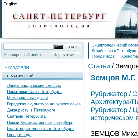
Энциклопедический слов
Декабристы в Петербурге
Расширенный поиск
АЛФАВИТ
Город и вода
Хроногр
Статьи
/
Земцов 
УКАЗАТЕЛИ
Земцов М.Г. 
ТЕМАТИЧЕСКИЙ
Энциклопедический словарь
Памятники Санкт-Петербурга
Рубрикатор /
Э
Мемориальные доски
Архитектура/П
Городская скульптура на рубеже веков
Рубрикатор /
Ц
Декабристы в Петербурге
Святыни Петербурга
историческом 
Новый Художественный Петербург
Благотворительность в Петербурге
ЗЕМЦОВ Михаил
Город и вода