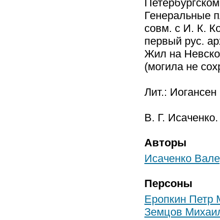
Петербургском 
Генеральные п
совм. с И. К.
первый рус. ар
Жил на Невско
(могила не сохр
Лит.: Иогансен
В. Г. Исаченко.
Авторы
Исаченко Вале
Персоны
Еропкин Петр 
Земцов Михаил