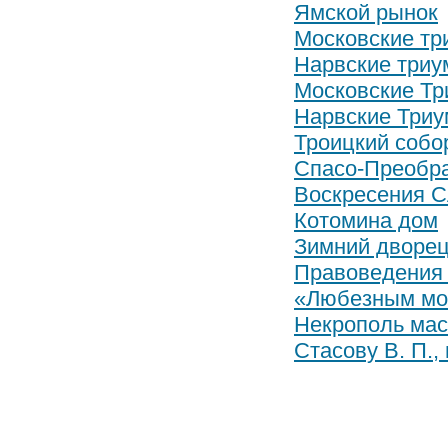
Ямской рынок
Московские тр
Нарвские триу
Московские Тр
Нарвские Триу
Троицкий собо
Спасо-Преобр
Воскресения С
Котомина дом
Зимний дворе
Правоведения
«Любезным мо
Некрополь мас
Стасову В. П.,