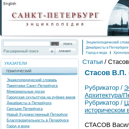
Энциклопедический слов
Декабристы в Петербурге
Расширенный поиск
АЛФАВИТ
Город и вода
Хроногр
Статьи
/
Стасов 
УКАЗАТЕЛИ
Стасов В.П. 
ТЕМАТИЧЕСКИЙ
Энциклопедический словарь
Памятники Санкт-Петербурга
Рубрикатор /
Э
Мемориальные доски
Архитектура/П
Городская скульптура на рубеже веков
Рубрикатор /
Ц
Декабристы в Петербурге
Святыни Петербурга
историческом 
Новый Художественный Петербург
Благотворительность в Петербурге
СТАСОВ Васили
Город и вода