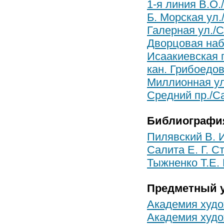
1-я линия В.О.
Б. Морская ул.
Галерная ул./С
Дворцовая наб.
Исаакиевская п
кан. Грибоедов
Миллионная ул.
Средний пр./Са
Библиографи
Пилявский В. И
Салита Е. Г. С
Тыжненко Т.Е. 
Предметный у
Академия худо
Академия худо