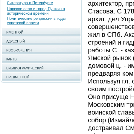
архитектор, пр
Литература о Петербурге
Царское село и город Пушкин в
Стасова. С 17
историческом времени
архит. дел Упр
Политические репрессии в годы
советской власти
совершенствов
ИМЕННОЙ
жил в СПб. Ака
строений и гид
АДРЕСНЫЙ
работы С. - ка
ИЗОБРАЖЕНИЯ
Ямской рынок 
КАРТЫ
домовой ц. - и
БИБЛИОГРАФИЧЕСКИЙ
предваряя комп
ПРЕДМЕТНЫЙ
Используя гл. 
своим постройк
Оно присуще 
Московским тр
воинской слав
собор (Измайл
достраивал См