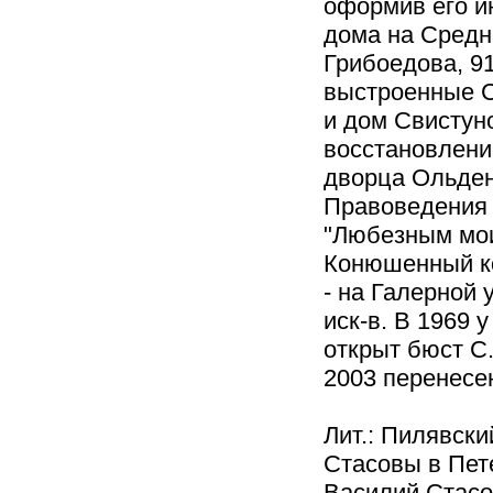
оформив его и
дома на Средне
Грибоедова, 91
выстроенные С.
и дом Свистуно
восстановлени
дворца Ольденб
Правоведения 
"Любезным мо
Конюшенный кор
- на Галерной 
иск-в. В 1969 
открыт бюст С.
2003 перенесен
Лит.: Пилявский
Стасовы в Пете
Василий Стасов