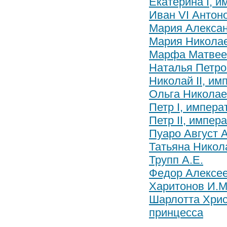
Екатерина I, 
Иван VI Антон
Мария Алексан
Мария Николае
Марфа Матвее
Наталья Петро
Николай II, им
Ольга Николаев
Петр I, импера
Петр II, импер
Пуаро Август 
Татьяна Никола
Трупп А.Е.
Федор Алексее
Харитонов И.М
Шарлотта Хри
принцесса