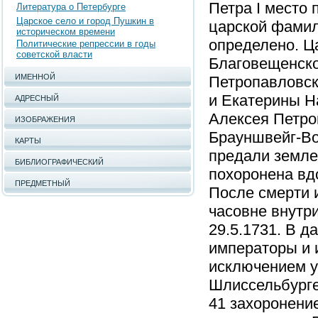
Петра I место
Литература о Петербурге
Царское село и город Пушкин в
царской фамил
историческом времени
определено. Ц
Политические репрессии в годы
советской власти
Благовещенско
ИМЕННОЙ
Петропавловск
и Екатерины На
АДРЕСНЫЙ
Алексея Петро
ИЗОБРАЖЕНИЯ
Брауншвейг-Во
КАРТЫ
предали земле 
БИБЛИОГРАФИЧЕСКИЙ
похоронена вд
ПРЕДМЕТНЫЙ
После смерти и
часовне внутр
29.5.1731. В 
императоры и 
исключением ум
Шлиссельбурге
41 захоронение,