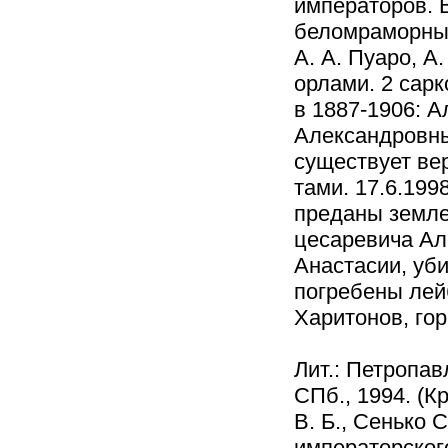
императоров. 
беломраморным
А. А. Пуаро, А
орлами. 2 сар
в 1887-1906: А
Александровны 
существует ве
тами. 17.6.199
преданы земле
цесаревича Але
Анастасии, уби
погребены лейб
Харитонов, гор
Лит.: Петропа
СПб., 1994. (К
В. Б., Сенько 
императорског