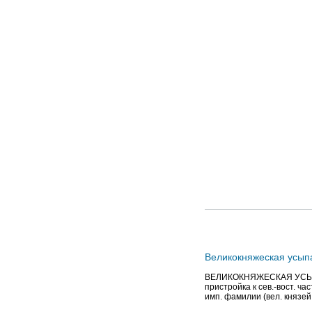
Великокняжеская усып
ВЕЛИКОКНЯЖЕСКАЯ УСЫПАЛ
пристройка к сев.-вост. ч
имп. фамилии (вел. князей 