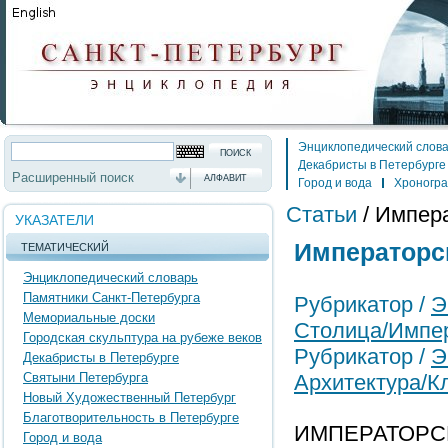
Энциклопедический слов
Декабристы в Петербурге
Расширенный поиск
АЛФАВИТ
Город и вода
Хроногр
Статьи
/
Импера
УКАЗАТЕЛИ
Императорс
ТЕМАТИЧЕСКИЙ
Энциклопедический словарь
Памятники Санкт-Петербурга
Рубрикатор /
Э
Мемориальные доски
Столица/Импер
Городская скульптура на рубеже веков
Рубрикатор /
Э
Декабристы в Петербурге
Святыни Петербурга
Архитектура/
Новый Художественный Петербург
Благотворительность в Петербурге
ИМПЕРАТОРСК
Город и вода