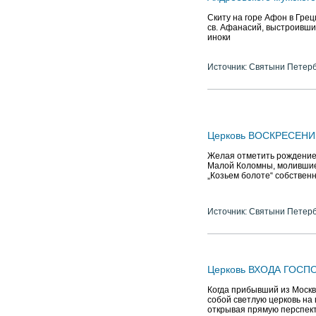
Скиту на горе Афон в Гре
св. Афанасий, выстроивший
иноки
Источник: Святыни Петер
Церковь ВОСКРЕСЕНИЯ
Желая отметить рождение 
Малой Коломны, молившиес
„Козьем болоте“ собствен
Источник: Святыни Петер
Церковь ВХОДА ГОСП
Когда прибывший из Москв
собой светлую церковь на 
открывая прямую перспект