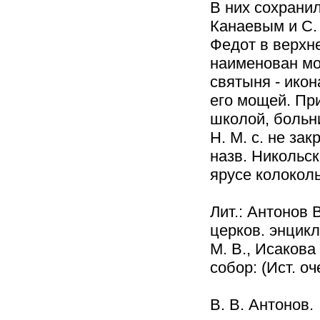
В них сохранил
Канаевым и С.
Федот в верхн
наименован мо
святыня - икон
его мощей. При
школой, больни
Н. М. с. не за
назв. Никольск
ярусе колокол
Лит.: Антонов 
церков. энцикл.
М. В., Исаков
собор: (Ист. оч
В. В. Антонов.