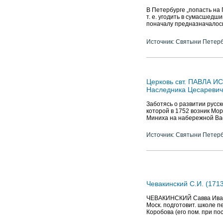
В Петербурге „попасть на 
т. е. угодить в сумасшедш
поначалу предназначалось
Источник: Святыни Петер
Церковь свт. ПАВЛА И
Наследника Цесаревич
Заботясь о развитии русск
которой в 1752 возник М
Миниха на набережной Ва
Источник: Святыни Петер
Чевакинский С.И. (1713
ЧЕВАКИНСКИЙ Савва Иванов
Моск. подготовит. школе пе
Коробова (его пом. при по