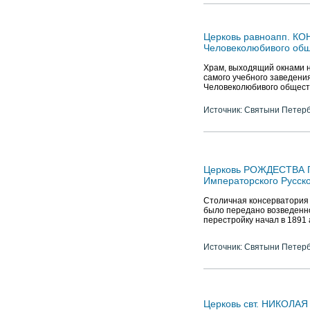
Церковь равноапп. К
Человеколюбивого об
Храм, выходящий окнами на
самого учебного заведени
Человеколюбивого обществ
Источник: Святыни Петер
Церковь РОЖДЕСТВА 
Императорского Русск
Столичная консерватория б
было передано возведенное
перестройку начал в 1891 a
Источник: Святыни Петер
Церковь свт. НИКОЛАЯ