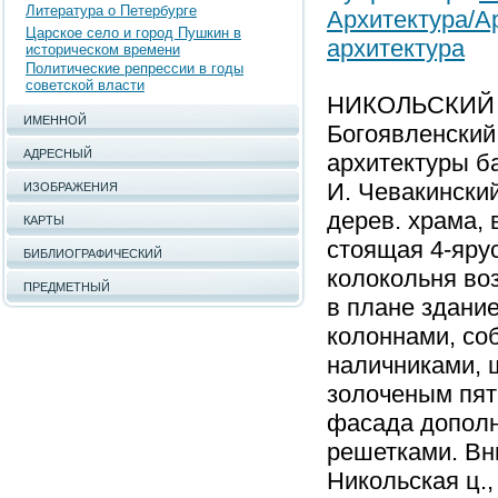
Литература о Петербурге
Архитектура/А
Царское село и город Пушкин в
архитектура
историческом времени
Политические репрессии в годы
советской власти
НИКОЛЬСКИЙ 
ИМЕННОЙ
Богоявленский 
АДРЕСНЫЙ
архитектуры ба
И. Чевакинский
ИЗОБРАЖЕНИЯ
дерев. храма, 
КАРТЫ
стоящая 4-яру
БИБЛИОГРАФИЧЕСКИЙ
колокольня во
ПРЕДМЕТНЫЙ
в плане здание
колоннами, со
наличниками, 
золоченым пят
фасада дополн
решетками. Вн
Никольская ц.,