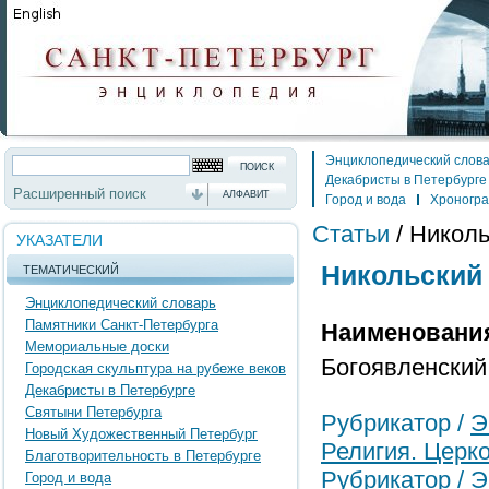
Энциклопедический слов
Декабристы в Петербурге
Расширенный поиск
АЛФАВИТ
Город и вода
Хроногр
Статьи
/
Николь
УКАЗАТЕЛИ
Никольский
ТЕМАТИЧЕСКИЙ
Энциклопедический словарь
Памятники Санкт-Петербурга
Наименовани
Мемориальные доски
Богоявленский
Городская скульптура на рубеже веков
Декабристы в Петербурге
Святыни Петербурга
Рубрикатор /
Э
Новый Художественный Петербург
Религия. Церк
Благотворительность в Петербурге
Рубрикатор /
Э
Город и вода