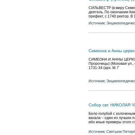
СИЛЬВЕСТР (в миру Семен П
деятель. По окончании Кие
префект, с 1740 ректор. 
Источник: Энциклопедичес
Симеона и Анны церко
СИМЕОНА И АННЫ ЦЕРКОВЬ
Пророчицы) (Моховая ул., 
1731-34 (арх. М. Г
Источник: Энциклопедичес
Собор свт. НИКОЛАЯ 
Бело-голубой с золоченым
канала – один из лучших п
ибо иные примеры этого с
Источник: Святыни Петер