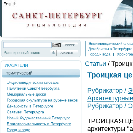
Энциклопедический слов
Декабристы в Петербурге
Расширенный поиск
АЛФАВИТ
Город и вода
Хроногр
Статьи
/
Троицк
УКАЗАТЕЛИ
Троицкая це
ТЕМАТИЧЕСКИЙ
Энциклопедический словарь
Памятники Санкт-Петербурга
Рубрикатор /
Э
Мемориальные доски
Архитектурные
Городская скульптура на рубеже веков
Рубрикатор /
Э
Декабристы в Петербурге
Святыни Петербурга
Новый Художественный Петербург
ТРОИЦКАЯ ЦЕРК
Благотворительность в Петербурге
архитектуры "а
Город и вода