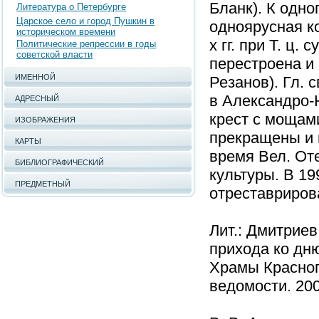
Бланк). К одн
Литература о Петербурге
Царское село и город Пушкин в
одноярусная к
историческом времени
х гг. при Т. ц
Политические репрессии в годы
советской власти
перестроена и 
ИМЕННОЙ
Резанов). Гл. 
в Александро-
АДРЕСНЫЙ
крест с мощами
ИЗОБРАЖЕНИЯ
прекращены и 
КАРТЫ
время Вел. Оте
БИБЛИОГРАФИЧЕСКИЙ
культуры. В 19
ПРЕДМЕТНЫЙ
отреставриров
Лит.: Дмитриев
прихода ко дн
Храмы Красного
ведомости. 200