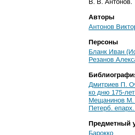
В. В. Антонов.
Авторы
Антонов Викто
Персоны
Бланк Иван (И
Резанов Алекс
Библиографи
Дмитриев П. О
ко дню 175-лет
Мещанинов М. Ю
Петерб. епарх.
Предметный у
Барокко