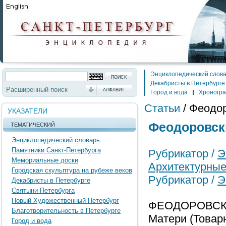
Энциклопедический слов
Декабристы в Петербурге
Расширенный поиск
АЛФАВИТ
Город и вода
Хроногр
Статьи
/
Феодор
УКАЗАТЕЛИ
Феодоровск
ТЕМАТИЧЕСКИЙ
Энциклопедический словарь
Памятники Санкт-Петербурга
Рубрикатор /
Э
Мемориальные доски
Архитектурные
Городская скульптура на рубеже веков
Рубрикатор /
Э
Декабристы в Петербурге
Святыни Петербурга
Новый Художественный Петербург
ФЕОДОРОВСКИЙ
Благотворительность в Петербурге
Матери (Товарн
Город и вода