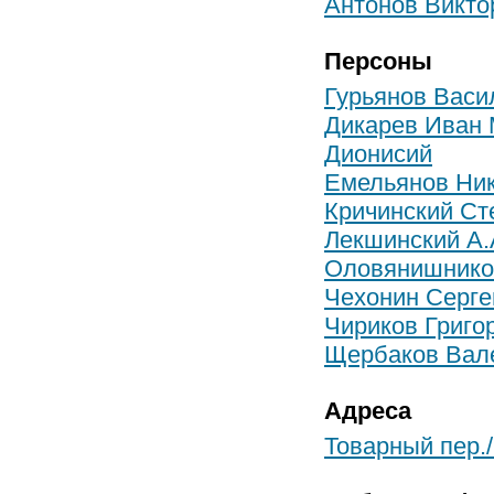
Антонов Викто
Персоны
Гурьянов Васи
Дикарев Иван
Дионисий
Емельянов Ник
Кричинский Ст
Лекшинский А.
Оловянишнико
Чехонин Серге
Чириков Григо
Щербаков Вал
Адреса
Товарный пер./С