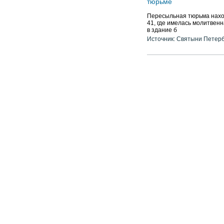
тюрьме
Пересыльная тюрьма наход
41, где имелась молитвен
в здание б
Источник: Святыни Петер