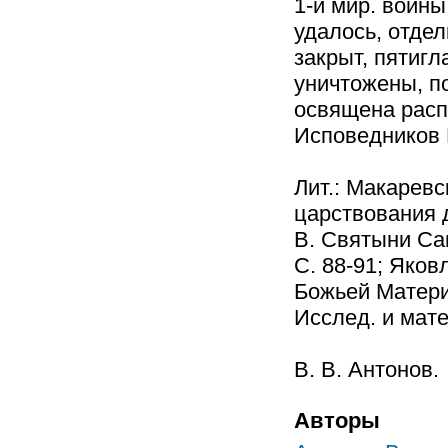
1-й мир. войны
удалось, отдел
закрыт, пятигл
уничтожены, п
освящена расп
Исповедников 
Лит.: Макаревс
царствования д
В. Святыни Сан
С. 88-91; Яко
Божьей Матери 
Исслед. и мате
В. В. Антонов.
Авторы