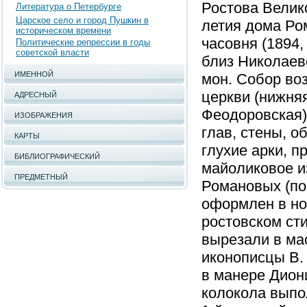
Ростова Велико
Литература о Петербурге
Царское село и город Пушкин в
летия дома Ро
историческом времени
часовня (1894,
Политические репрессии в годы
советской власти
близ Николаев
ИМЕННОЙ
мон. Собор воз
церкви (нижняя
АДРЕСНЫЙ
Феодоровская) 
ИЗОБРАЖЕНИЯ
глав, стены, 
КАРТЫ
глухие арки, 
БИБЛИОГРАФИЧЕСКИЙ
майоликовое и
ПРЕДМЕТНЫЙ
Романовых (по 
оформлен в нов
ростовском ст
вырезали в мас
иконописцы В. 
в манере Диони
колокола выпо