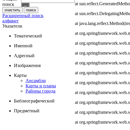
at sun.reflect.GeneratedMeth
поиск
at sun.reflect.DelegatingMet
Расширенный поиск
алфавит
at java.lang.reflect.Method(i
Указатели
at org.springframework.web.
Тематический
at org.springframework.web.
Именной
at org.springframework.web.
Адресный
at org.springframework.web.
Изображения
at org.springframework.web.
Карты
Ансамбли
at org.springframework.web.
Карты и планы
Районы города
at org.springframework.web.s
Библиографический
at org.springframework.web.s
Предметный
at org.springframework.web.s
at org.springframework.web.