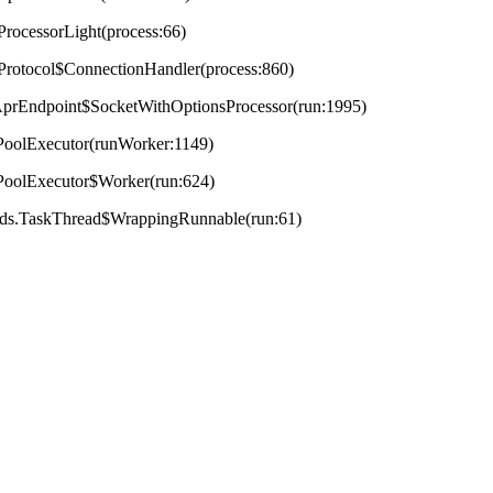
ProcessorLight(process:66)
tProtocol$ConnectionHandler(process:860)
t.AprEndpoint$SocketWithOptionsProcessor(run:1995)
adPoolExecutor(runWorker:1149)
adPoolExecutor$Worker(run:624)
reads.TaskThread$WrappingRunnable(run:61)