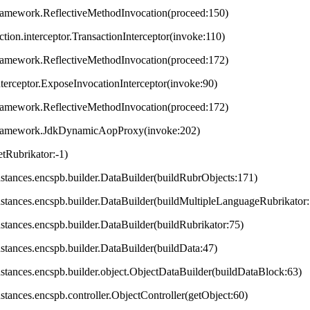
framework.ReflectiveMethodInvocation(proceed:150)
ction.interceptor.TransactionInterceptor(invoke:110)
framework.ReflectiveMethodInvocation(proceed:172)
terceptor.ExposeInvocationInterceptor(invoke:90)
framework.ReflectiveMethodInvocation(proceed:172)
.framework.JdkDynamicAopProxy(invoke:202)
tRubrikator:-1)
.instances.encspb.builder.DataBuilder(buildRubrObjects:171)
.instances.encspb.builder.DataBuilder(buildMultipleLanguageRubrikator
instances.encspb.builder.DataBuilder(buildRubrikator:75)
instances.encspb.builder.DataBuilder(buildData:47)
.instances.encspb.builder.object.ObjectDataBuilder(buildDataBlock:63)
instances.encspb.controller.ObjectController(getObject:60)