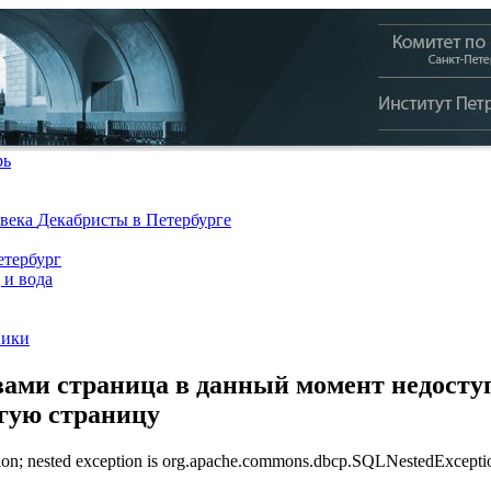
рь
 века
Декабристы в Петербурге
тербург
 и вода
ники
ами страница в данный момент недоступ
угую страницу
n; nested exception is org.apache.commons.dbcp.SQLNestedException: 