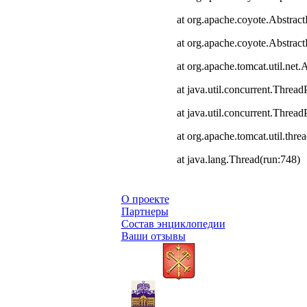
at org.apache.coyote.Abstract
at org.apache.coyote.Abstrac
at org.apache.tomcat.util.ne
at java.util.concurrent.Thre
at java.util.concurrent.Thre
at org.apache.tomcat.util.th
at java.lang.Thread(run:748)
О проекте
Партнеры
Состав энциклопедии
Ваши отзывы