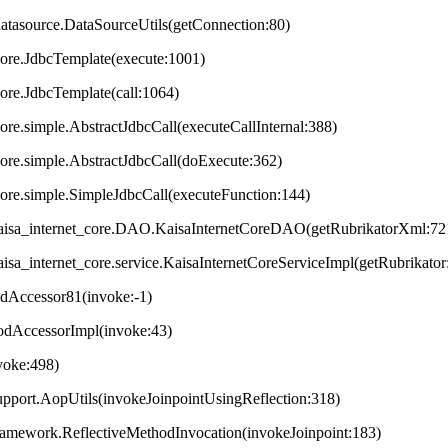
datasource.DataSourceUtils(getConnection:80)
core.JdbcTemplate(execute:1001)
core.JdbcTemplate(call:1064)
ore.simple.AbstractJdbcCall(executeCallInternal:388)
core.simple.AbstractJdbcCall(doExecute:362)
core.simple.SimpleJdbcCall(executeFunction:144)
t.kaisa_internet_core.DAO.KaisaInternetCoreDAO(getRubrikatorXml:72
.kaisa_internet_core.service.KaisaInternetCoreServiceImpl(getRubrikator
odAccessor81(invoke:-1)
hodAccessorImpl(invoke:43)
nvoke:498)
upport.AopUtils(invokeJoinpointUsingReflection:318)
framework.ReflectiveMethodInvocation(invokeJoinpoint:183)