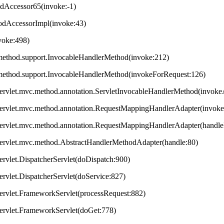
odAccessor65(invoke:-1)
hodAccessorImpl(invoke:43)
nvoke:498)
method.support.InvocableHandlerMethod(invoke:212)
method.support.InvocableHandlerMethod(invokeForRequest:126)
servlet.mvc.method.annotation.ServletInvocableHandlerMethod(invok
servlet.mvc.method.annotation.RequestMappingHandlerAdapter(invok
servlet.mvc.method.annotation.RequestMappingHandlerAdapter(handleI
servlet.mvc.method.AbstractHandlerMethodAdapter(handle:80)
ervlet.DispatcherServlet(doDispatch:900)
ervlet.DispatcherServlet(doService:827)
ervlet.FrameworkServlet(processRequest:882)
servlet.FrameworkServlet(doGet:778)