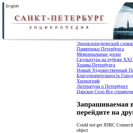
Энциклопедический слова
Памятники Петербурга
Мемориальные доски
Скульптура на рубеже XXI
Храмы Петербурга
Новый Художественный Пе
Благотворительность
Город
Хронограф
Литература о Петербурге
Царское Село
Все справоч
Запрашиваемая в
перейдите на др
Could not get JDBC Connectio
object