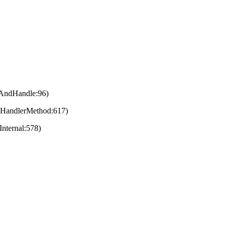
eAndHandle:96)
eHandlerMethod:617)
nternal:578)