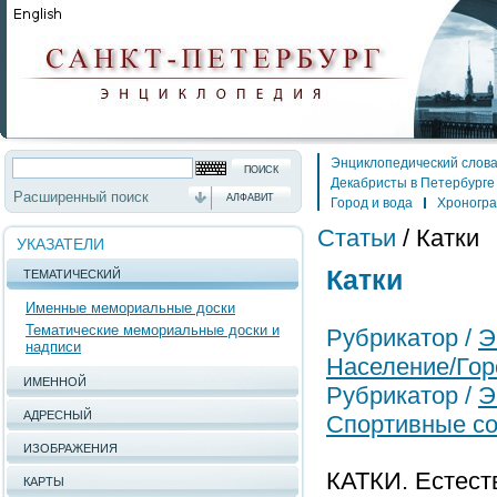
Энциклопедический слов
Декабристы в Петербурге
Расширенный поиск
АЛФАВИТ
Город и вода
Хроногр
Статьи
/
Катки
УКАЗАТЕЛИ
Катки
ТЕМАТИЧЕСКИЙ
Именные мемориальные доски
Тематические мемориальные доски и
Рубрикатор /
Э
надписи
Население/Гор
ИМЕННОЙ
Рубрикатор /
Э
АДРЕСНЫЙ
Спортивные с
ИЗОБРАЖЕНИЯ
КАТКИ. Естеств
КАРТЫ